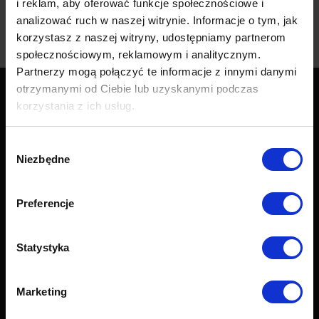
i reklam, aby oferować funkcje społecznościowe i
analizować ruch w naszej witrynie. Informacje o tym, jak
korzystasz z naszej witryny, udostępniamy partnerom
społecznościowym, reklamowym i analitycznym.
Partnerzy mogą połączyć te informacje z innymi danymi
otrzymanymi od Ciebie lub uzyskanymi podczas
korzystania z ich usług.
Produkty
Wybór
Wszystkie produkty
Niezbędne
zgody
Sofy
Narożniki
Preferencje
Łóżka i materace
Krzesła i fotele
Stoły i stoliki
Statystyka
Akcesoria
Nowości
Marketing
Obsługa klienta