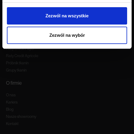
Export
Dostawa
Zezwól na wszystkie
Zwroty i reklamacje
Odstapienie od umowy
Formularz zwrotu
Zezwól na wybór
Najczęściej zadawane pytania (FAQ)
Raty Credit PayU
Raty Credit Agricole
Próbnik tkanin
Grupy tkanin
O firmie
O nas
Kariera
Blog
Nasze showroomy
Kontakt