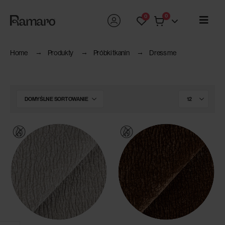
0
0
Home
Produkty
Próbki tkanin
Dress me