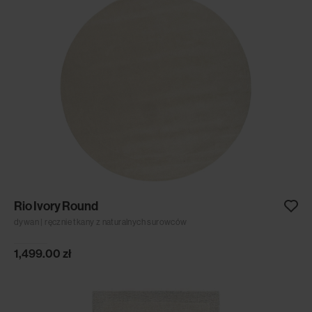
Rio Ivory Round
dywan | ręcznie tkany z naturalnych surowców
1,499.00
zł