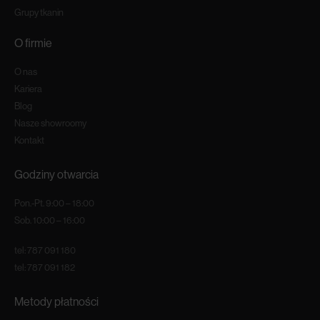
izolacyjnym, co oznacza, że dzięki nim Twoja sypialnia będzie cieplejsza i
Grupy tkanin
bardziej komfortowa, zwłaszcza w chłodnym sezonie jesienno-zimowym.
Koniec końców, dywany do sypialni pełnią również bardzo praktyczną
O firmie
funkcję - chronią Twoją podłogę przed zniszczeniami i przedłużają jej
żywotność.
O nas
Kariera
Blog
Nasze showroomy
Kontakt
Godziny otwarcia
Pon.-Pt. 9:00 – 18:00
Sob. 10:00 – 16:00
tel:
787 091 180
tel:
787 091 182
Metody płatności