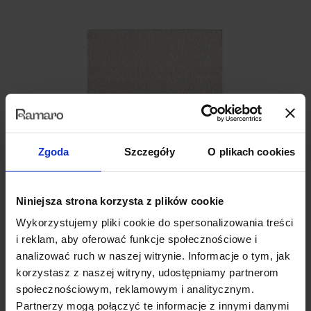
Zgoda
Szczegóły
O plikach cookies
Niniejsza strona korzysta z plików cookie
Wykorzystujemy pliki cookie do spersonalizowania treści
i reklam, aby oferować funkcje społecznościowe i
Mellow Ivory
analizować ruch w naszej witrynie. Informacje o tym, jak
dywan | ręcznie tkany z naturalnych surowców
korzystasz z naszej witryny, udostępniamy partnerom
społecznościowym, reklamowym i analitycznym.
1,999.00
zł
Partnerzy mogą połączyć te informacje z innymi danymi