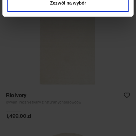
Zezwól na wybór
Rio Ivory
dywan | ręcznie tkany z naturalnych surowców
1,499.00
zł