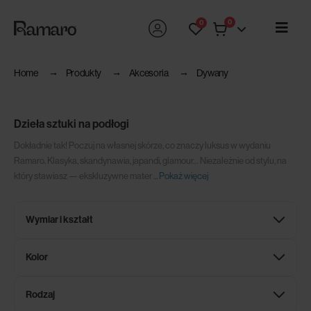
0
0
Home
Produkty
Akcesoria
Dywany
Dzieła sztuki na podłogi
Dokładnie tak! Poczuj na własnej skórze, co znaczy luksus w wydaniu
Ramaro. Klasyka, skandynawia, japandi, glamour… Niezależnie od stylu, na
który stawiasz — ekskluzywne mater
...
Pokaż więcej
Wymiar i kształt
Kolor
Rodzaj