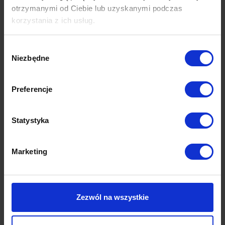
otrzymanymi od Ciebie lub uzyskanymi podczas
korzystania z ich usług.
Wybór
Niezbędne
zgody
Preferencje
Statystyka
Marketing
Mellow Sand
dywan | ręcznie tkany z naturalnych surowców
Zezwól na wszystkie
1,999.00
zł