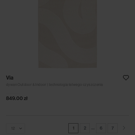
Via
dywan Outdoor & Indoor | technologia łatwego czyszczenia
849.00
zł
…
1
2
6
7