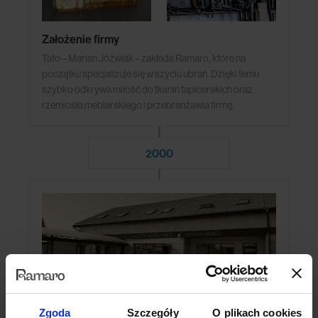
Założenie firmy
Tato – Marian Jóźwiak – zakłada Ramaro, które na
początku specjalizuje się w szyciu ubrań. Dzięki temu
szybko odkrywa miłość do tkanin tapicerskich oraz
rzemiosła meblarskiego i przebranżawia firmę.
2000
Zgoda
Szczegóły
O plikach cookies