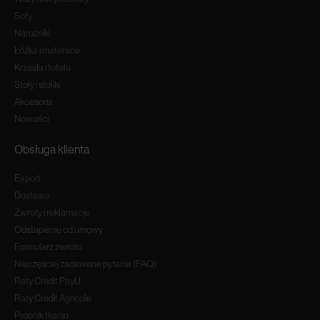
Sofy
Narożniki
Łóżka i materace
Krzesła i fotele
Stoły i stoliki
Akcesoria
Nowości
Obsługa klienta
Export
Dostawa
Zwroty i reklamacje
Odstapienie od umowy
Formularz zwrotu
Najczęściej zadawane pytania (FAQ)
Raty Credit PayU
Raty Credit Agricole
Próbnik tkanin