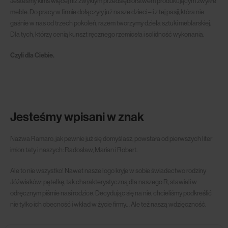
Jesteśmy kimś więcej niż zwykłym przedsiębiorstwem produkującym zwykłe
meble. Do pracy w firmie dołączyły już nasze dzieci – i z tej pasji, która nie
gaśnie w nas od trzech pokoleń, razem tworzymy dzieła sztuki meblarskiej.
Dla tych, którzy cenią kunszt ręcznego rzemiosła i solidność wykonania.
Czyli dla Ciebie.
Jesteśmy wpisani w znak
Nazwa Ramaro, jak pewnie już się domyślasz, powstała od pierwszych liter
imion taty i naszych: Radosław, Marian i Robert.
Ale to nie wszystko! Nawet nasze logo kryje w sobie świadectwo rodziny
Jóźwiaków: pętelkę, tak charakterystyczną dla naszego R, stawiali w
odręcznym piśmie nasi rodzice. Decydując się na nie, chcieliśmy podkreślić
nie tylko ich obecność i wkład w życie firmy… Ale też naszą wdzięczność.