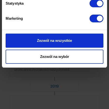
Statystyka
Marketing
Zezwól na wszystkie
Wejście na rynki międzynarodowe
Zezwól na wybór
To przełom – cieszymy się i przeorganizowujemy prace
warsztatu, by mimo zwiększonego zapotrzebowania nie
uronić ani krzty z jakości naszych mebli.
2019