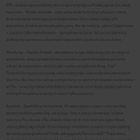
PRL i świeżo wprowadzony stan wojenny łypały na Polskę spode łba, kiedy
nasz tato – Marian Jóźwiak – zdecydował się na trudny i odważny wtedy
krok: założenie własnego przedsiębiorstwa. Mimo niesprzyjających
warunków produkcja ruszyła pełną parą. Ale nie mebli, a… ubrań! Dzięki temu
– z pozoru tylko nietrafionemu – pomysłowi na życie, tato po raz pierwszy
zetknął się biznesowo z tkaninami tapicerskimi. I pokochał je na dobre.
Wtedy my – Radek i Robert – dorośliśmy na tyle, żeby dołączyć do niego w
warsztacie. Jeszcze nastoletnimi, wielkimi oczami chłonęliśmy zarówno
miłość do materiałów i drewna, jak i naukę zarządzania firmą. A ta?
Rozkwitała napędzana pasją całej naszej trójki i zadowoleniem pierwszych
klientów. Bo choć transakcje zamykaliśmy na wietrznym klepisku targowiska
w Pile – w każdy mebel wkładaliśmy tyle serca, co w dzieła sztuki z salonów,
o których mogliśmy w tamtych latach tylko pomarzyć.
A potem… Spełniliśmy te marzenia. W miarę upływu czasu coraz bardziej
przejmowaliśmy pałeczkę, odciążając tatę w pracy i otwierając kolejne
salony w Paczkowie i Pile. A kiedy dołączył do nas nasz szwagier, Albert,
odważyliśmy się uchylić drzwi naszego warsztatu na świat i rozpoczęliśmy
sprzedaż poza granicami Polski. Jak wygląda Ramaro dziś? To już wiesz.