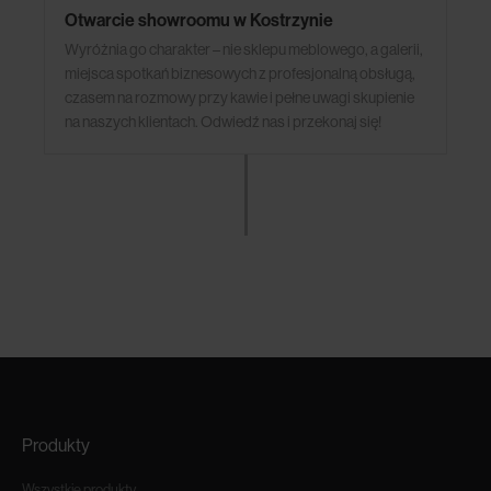
Otwarcie showroomu w Kostrzynie
Wyróżnia go charakter – nie sklepu meblowego, a galerii,
miejsca spotkań biznesowych z profesjonalną obsługą,
czasem na rozmowy przy kawie i pełne uwagi skupienie
na naszych klientach. Odwiedź nas i przekonaj się!
Produkty
Wszystkie produkty