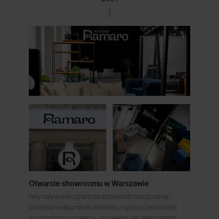
Otwarcie showroomu w Warszawie
Gdy cały świat ogranicza działalność stacjonarną i
przenosi wyłącznie do Internetu, my jeszcze bardziej
wychodzimy naprzeciw – bo wiemy, jak bezpośredni