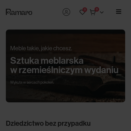
0
0
Meble takie, jakie chcesz.
Sztuka meblarska
w rzemieślniczym wydaniu
Wykuta w sercach pokoleń.
Dziedzictwo bez przypadku