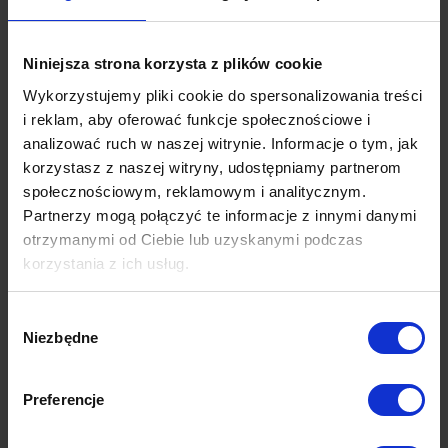
Niniejsza strona korzysta z plików cookie
Wykorzystujemy pliki cookie do spersonalizowania treści
i reklam, aby oferować funkcje społecznościowe i
analizować ruch w naszej witrynie. Informacje o tym, jak
Otwarcie pierwszego salonu
korzystasz z naszej witryny, udostępniamy partnerom
Po latach pracy na wietrznym klepisku targowiska w Pile
społecznościowym, reklamowym i analitycznym.
otwieramy swój pierwszy, wymarzony salon. Gdzie? Z
Partnerzy mogą połączyć te informacje z innymi danymi
sentymentu – tuż naprzeciwko tego placu!
otrzymanymi od Ciebie lub uzyskanymi podczas
korzystania z ich usług.
2014
Wybór
Niezbędne
zgody
Preferencje