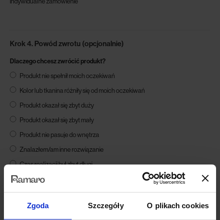
indywidualne zamówienie
Krok 4. Powód zwrotu (opcjonalnie)
Dlaczego chcesz zwrócić produkt?
Produkt nie spełnił moich oczekiwań
Kolor lub tkanina różniły się od moich oczekiwań
Produkt okazał się zbyt duży
Produkt okazał się zbyt mały
Produkt nie pasuje do wnętrza
Znalazłem/am inne rozwiązanie
Czas realizacji był zbyt długi
Inny powód
Jeśli chcesz, opisz szczegóły:
Zgoda
Szczegóły
O plikach cookies