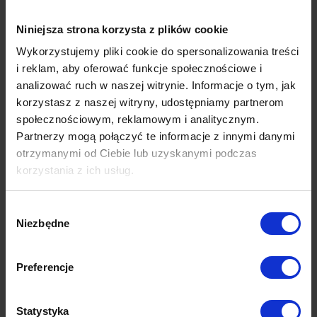
Niniejsza strona korzysta z plików cookie
Wykorzystujemy pliki cookie do spersonalizowania treści
Krok 5. Sposób zwrotu
i reklam, aby oferować funkcje społecznościowe i
Stan produktu
analizować ruch w naszej witrynie. Informacje o tym, jak
korzystasz z naszej witryny, udostępniamy partnerom
Produkt nieużywany i niezmontowany
społecznościowym, reklamowym i analitycznym.
Produkt rozpakowany
Partnerzy mogą połączyć te informacje z innymi danymi
Produkt zmontowany wyłącznie w celu sprawdzenia
otrzymanymi od Ciebie lub uzyskanymi podczas
Produkt nosi ślady użytkowania
korzystania z ich usług.
Czy produkt został wykonany według indywidualnej specyfikacji?
Wybór
Nie
Niezbędne
zgody
Tak
Preferencje
Krok 6. Informacje o produkcie
Stan produktu
Statystyka