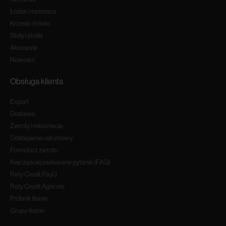
Łóżka i materace
Krzesła i fotele
Stoły i stoliki
Akcesoria
Nowości
Obsługa klienta
Export
Dostawa
Zwroty i reklamacje
Odstapienie od umowy
Formularz zwrotu
Najczęściej zadawane pytania (FAQ)
Raty Credit PayU
Raty Credit Agricole
Próbnik tkanin
Grupy tkanin