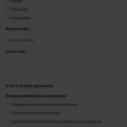
Krzesło
Stół/ stolik
Inny produkt
Nazwa modelu
*
Liczba sztuk
*
Krok 3. Rodzaj zgłoszenia
Którego produktu dotyczy zamówienia
*
Odstąpienie od umowy (zakup internetowy)
Zwrot produktu standardowego
Zapytanie o możliwość zwrotu produktu wykonywanego na