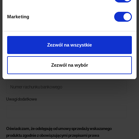
Dostarczenie do salonu Ramaro
Odbiór transportem Ramaro ( koszt 1000 zł brutto)
Marketing
Adres odbioru (jeżeli wymagany):
Zezwól na wszystkie
Krok 7. Zwrot środków
Zezwól na wybór
Numer rachunku bankowego
Uwagi dodatkowe
Oświadczam, że odstępuję od umowy sprzedaży wskazanego
produktu zgodnie z obowiązującymi przepisami prawa