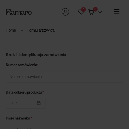
0
0
Home
Formularz zwrotu
Krok 1. Identyfikacja zamówienia
Numer zamówienia
*
Data odbioru produktu
*
Imię i nazwisko
*