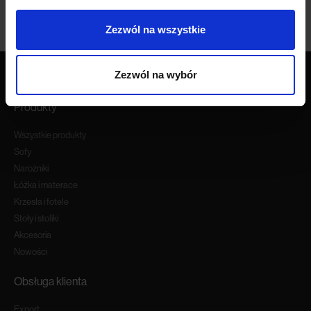
Zezwól na wszystkie
Zezwól na wybór
Produkty
Wszystkie produkty
Sofy
Narożniki
Łóżka i materace
Krzesła i fotele
Stoły i stoliki
Akcesoria
Nowości
Obsługa klienta
Export