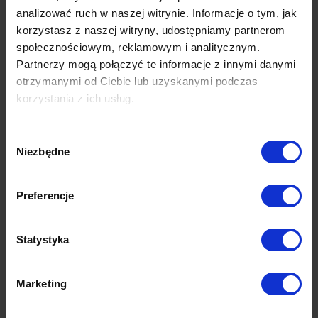
analizować ruch w naszej witrynie. Informacje o tym, jak
ul. Półwiejska 38
korzystasz z naszej witryny, udostępniamy partnerom
62-025 Kostrzyn
społecznościowym, reklamowym i analitycznym.
NIP 777-21-15-876
Partnerzy mogą połączyć te informacje z innymi danymi
otrzymanymi od Ciebie lub uzyskanymi podczas
Biuro Obsługi Klienta
korzystania z ich usług.
787 091 180
787 091 182
Wybór
Niezbędne
zgody
Poniedziałek - Piątek 9:00 - 18:00
Sobota 10:00 - 16:00
Preferencje
Zostańmy w kontakcie
Statystyka
Masz pytanie, na które nie znalazłeś odpowiedzi na naszej stronie? Napisz
do nas
lub zadzwoń – wspólnie na pewno znajdziemy dobre rozwiązanie.
Marketing