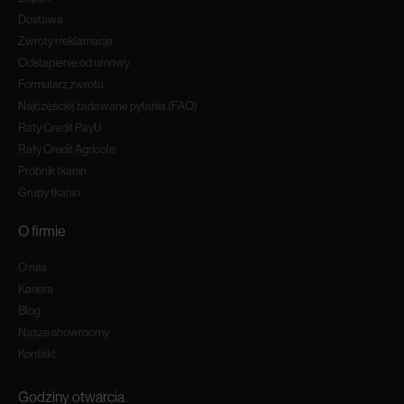
Dostawa
Zwroty i reklamacje
Odstapienie od umowy
Formularz zwrotu
Najczęściej zadawane pytania (FAQ)
Raty Credit PayU
Raty Credit Agricole
Próbnik tkanin
Grupy tkanin
O firmie
O nas
Kariera
Blog
Nasze showroomy
Kontakt
Godziny otwarcia