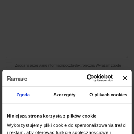
Zgoda na przesyłanie informacji pocztą elektroniczną. Wyrażam zgodę
*
na przetwarzanie p
...
Pokaż więcej
Wyrażam zgodę na przetwarzanie moich danych osobowych w postaci
podanego przeze mnie n
...
Pokaż więcej
Zgoda
Szczegóły
O plikach cookies
Niniejsza strona korzysta z plików cookie
Dane firmy:
Wykorzystujemy pliki cookie do spersonalizowania treści
i reklam, aby oferować funkcje społecznościowe i
RAMARO Radosław Jóźwiak spółka komandytowa