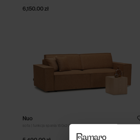
6,150.00
zł
Nuo
sofa | funkcja spania 150x200 | pojemnik
5,490.00
zł