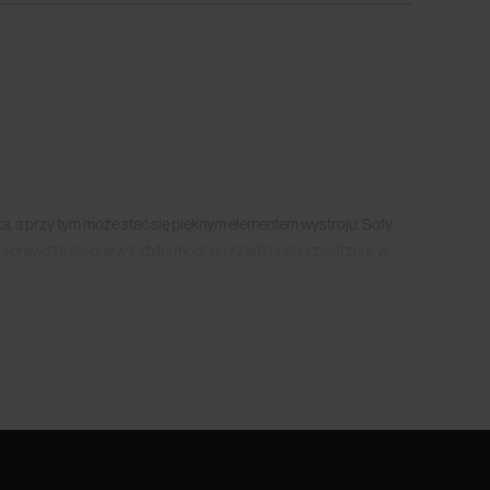
, a przy tym może stać się pięknym elementem wystroju. Sofy
 sprawdzą się one w każdej modnie urządzonej przestrzeni, w
ę wygodnym i przestronnym łóżkiem. W dzień możesz
gdzie możesz zrelaksować się po ciężkim dniu i oddać marzeniom
posiadają wysuwane materace na specjalnych stelażach.