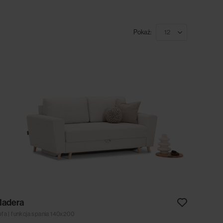
Pokaż:
adera
ofa | funkcja spania 140x200