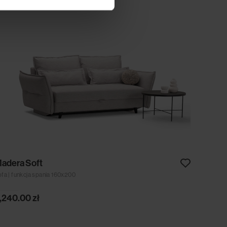
adera Soft
ofa | funkcja spania 160x200
,240.00
zł