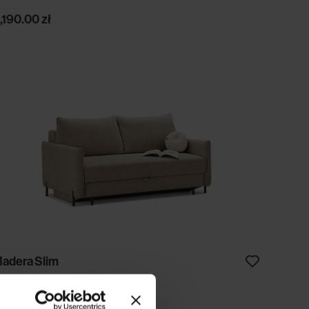
,190.00
zł
adera Slim
ofa | funkcja spania 160x200
,240.00
zł