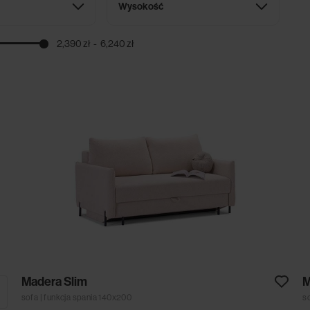
Wysokość
2,390 zł
6,240 zł
Madera Slim
M
sofa | funkcja spania 140x200
s