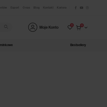
antów
Export
O nas
Blog
Kontakt
Kariera
0
0
Moje Konto
ominkowe
Bestsellery