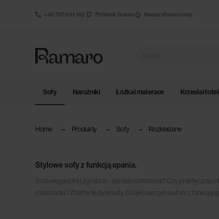
+48 787 091 182
Próbnik tkanin
Nasze showroomy
Sofy
Narożniki
Łóżka i materace
Krzesła i fote
Home
Produkty
Sofy
Rozkładane
Stylowe sofy z funkcją spania.
Sofa elegancka i zgrabna – ale nierozkładana? Czy praktyczna i n
rozłożenia? Znamy te dylematy. Dzięki naszym sofom z funkcją s