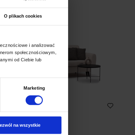
O plikach cookies
ołecznościowe i analizować
artnerom społecznościowym,
anymi od Ciebie lub
Marketing
elios
fa | funkcja spania | pojemnik
ezwól na wszystkie
,720.00
zł