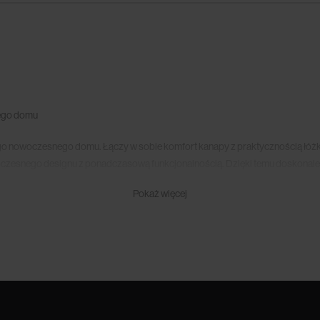
jego domu
go nowoczesnego domu. Łączy w sobie komfort kanapy z praktycznością łóżka
owoczesnego designu z ponadczasową funkcjonalnością. Dzięki temu doskonale
.
Pokaż więcej
wili pełni funkcję komfortowego zestawu wypoczynkowego, aby zaraz stać si
łodkiego lenistwa. W nocy zaś stanie się wygodnym miejscem do odpoczynku, 
 sekund zamieni się bowiem w przestronne miejsce do snu.
anego modelu. Niektóre z nich rozkładają się jak klasyczna wersalka. Inne 