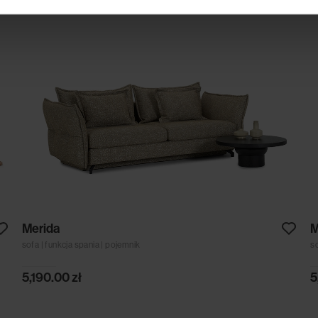
Merida
M
sofa | funkcja spania | pojemnik
s
5,190.00
zł
5