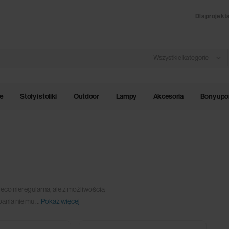
Dla projekt
Wszystkie kategorie
le
Stoły i stoliki
Outdoor
Lampy
Akcesoria
Bony up
ieco nieregularna, ale z możliwością
pania nie mu
...
Pokaż więcej