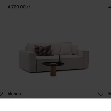
4,720.00
zł
4
Vienna
M
sofa | funkcja spania 160x200
s
5,240.00
zł
5