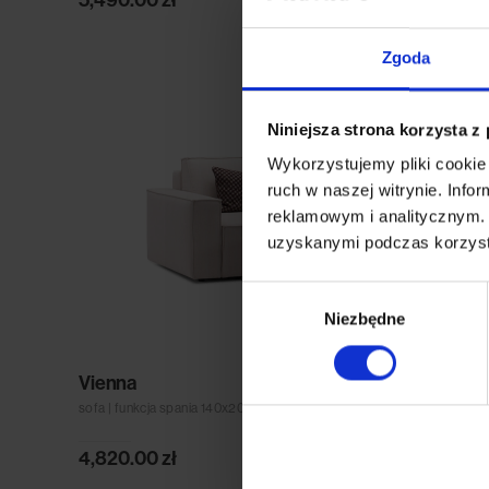
Zgoda
Niniejsza strona korzysta z
Wykorzystujemy pliki cookie 
ruch w naszej witrynie. Inf
reklamowym i analitycznym. 
uzyskanymi podczas korzysta
Wybór
Niezbędne
zgody
Vienna
sofa | funkcja spania 140x200
4,820.00
zł