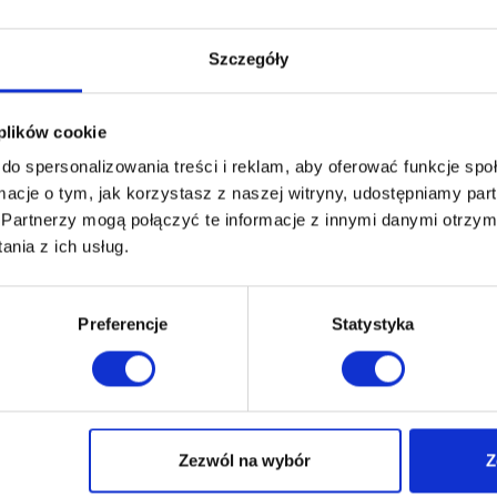
Szczegóły
 plików cookie
do spersonalizowania treści i reklam, aby oferować funkcje sp
ormacje o tym, jak korzystasz z naszej witryny, udostępniamy p
Partnerzy mogą połączyć te informacje z innymi danymi otrzym
nia z ich usług.
Preferencje
Statystyka
Madera Soft
H
sofa | funkcja spania 140x200
so
Zezwól na wybór
Z
4,720.00
zł
4