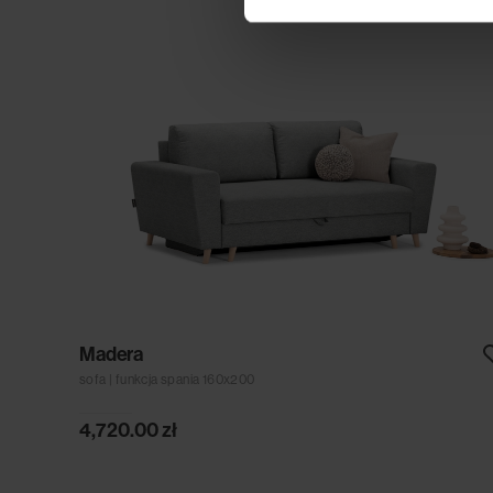
Madera
sofa | funkcja spania 160x200
4,720.00
zł