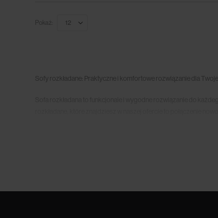
Pokaż:
Sofy rozkładane: Praktyczne i komfortowe rozwiązanie dla Two
Sofa rozkładana to funkcjonale i wygodne rozwiązanie do każde
rozkładane, które znajdziesz w naszej ofercie to połączenie n
której piękny wystrój idzie w parze z praktycznymi rozwiązaniami
Czym charakteryzują się sofy rozkładane?
Kanapa rozkładana to praktyczny mebel typu “2w1”. W jednej ch
rozkoszować się na niej dobrą książką, pyszną kawą i chwilą s
sennym. Dzięki specjalnemu mechanizmowi sofa w zaledwie kilka
Jaka działa mechanizm kanapy rozkładanej? Wszystko zależy od d