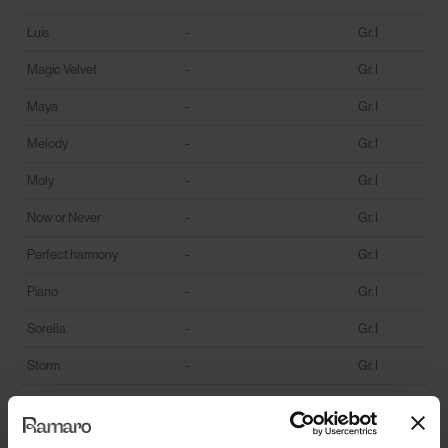
Luis
-
Gr. I
Magic Velvet
-
Gr. I
Maya
-
Gr. I
Melody
-
Gr. I
Moly
-
Gr. I
Now or Never
-
Gr. I
Perfect harmony
-
Gr. I
Piano
-
Gr. I
Sorella
-
Gr. I
Storm
-
Gr. I
Taro
-
Gr. I
Vera
-
Gr. I