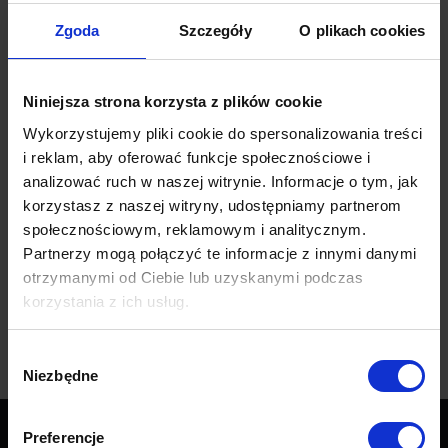
Dress me
12%
Gr. II
Zgoda
Szczegóły
O plikach cookies
Tia
12%
Gr. II
Niniejsza strona korzysta z plików cookie
Torre
12%
Gr. II
Wykorzystujemy pliki cookie do spersonalizowania treści
Charm me
16%
Gr. IV
i reklam, aby oferować funkcje społecznościowe i
Impress me
18%
Gr. V
analizować ruch w naszej witrynie. Informacje o tym, jak
korzystasz z naszej witryny, udostępniamy partnerom
Vamos
18%
Gr. V
społecznościowym, reklamowym i analitycznym.
Metis
20%
Gr. VI
Partnerzy mogą połączyć te informacje z innymi danymi
otrzymanymi od Ciebie lub uzyskanymi podczas
Persempra 1.0
30%
Gr. XI
korzystania z ich usług.
Persempra 4.0
30%
Gr. XI
Wybór
Niezbędne
zgody
Preferencje