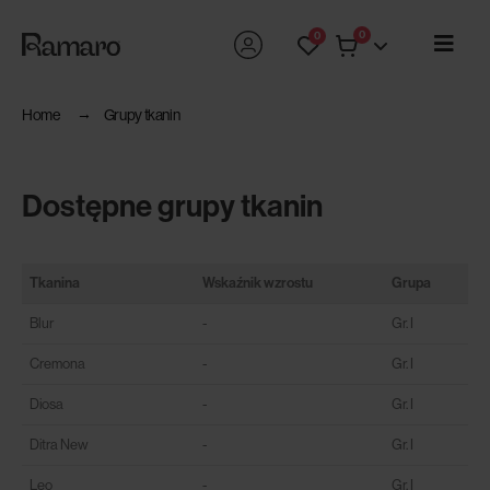
0
0
Home
Grupy tkanin
Dostępne grupy tkanin
Tkanina
Wskaźnik wzrostu
Grupa
Blur
-
Gr. I
Cremona
-
Gr. I
Diosa
-
Gr. I
Ditra New
-
Gr. I
Leo
-
Gr. I