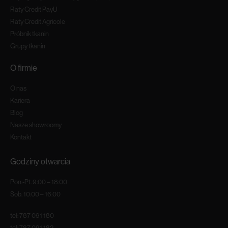
Raty Credit PayU
Raty Credit Agricole
Próbnik tkanin
Grupy tkanin
O firmie
O nas
Kariera
Blog
Nasze showroomy
Kontakt
Godziny otwarcia
Pon.-Pt. 9:00 – 18:00
Sob. 10:00 – 16:00
tel:
787 091 180
tel:
787 091 182