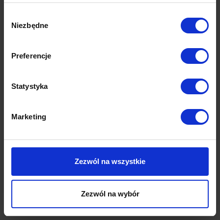
Wybór
Niezbędne
zgody
Preferencje
Statystyka
Marketing
Sofa Paradi
Narożnik Vento NA
8,470.00
zł
9,970.00
zł
Zezwól na wszystkie
Zezwól na wybór