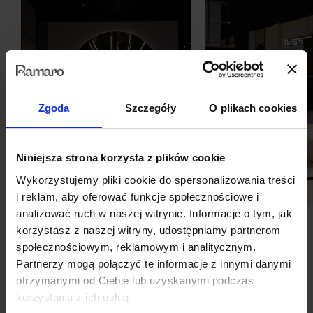
Zgoda
Szczegóły
O plikach cookies
Niniejsza strona korzysta z plików cookie
Wykorzystujemy pliki cookie do spersonalizowania treści
i reklam, aby oferować funkcje społecznościowe i
analizować ruch w naszej witrynie. Informacje o tym, jak
korzystasz z naszej witryny, udostępniamy partnerom
społecznościowym, reklamowym i analitycznym.
Partnerzy mogą połączyć te informacje z innymi danymi
otrzymanymi od Ciebie lub uzyskanymi podczas
Produkty wyróżnione
korzystania z ich usług.