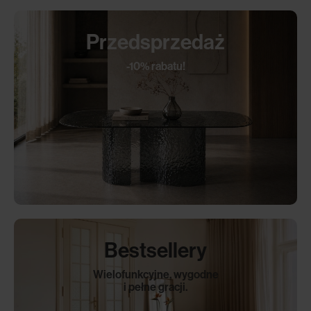
Przedsprzedaż
-10% rabatu!
Bestsellery
Wielofunkcyjne, wygodne
i pełne gracji.