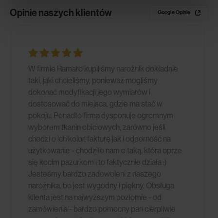
Opinie naszych klientów
Google Opinie
W firmie Ramaro kupiliśmy narożnik dokładnie
taki, jaki chcieliśmy, ponieważ mogliśmy
dokonać modyfikacji jego wymiarów i
dostosować do miejsca, gdzie ma stać w
pokoju. Ponadto firma dysponuje ogromnym
wyborem tkanin obiciowych, zarówno jeśli
chodzi o ich kolor, fakturę jak i odporność na
użytkowanie - chodziło nam o taką, która oprze
się kocim pazurkom i to faktycznie działa :)
Jesteśmy bardzo zadowoleni z naszego
narożnika, bo jest wygodny i piękny. Obsługa
klienta jest na najwyższym poziomie - od
zamówienia - bardzo pomocny pan cierpliwie