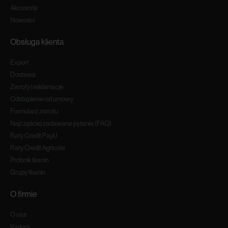
Akcesoria
Nowości
Obsługa klienta
Export
Dostawa
Zwroty i reklamacje
Odstapienie od umowy
Formularz zwrotu
Najczęściej zadawane pytania (FAQ)
Raty Credit PayU
Raty Credit Agricole
Próbnik tkanin
Grupy tkanin
O firmie
O nas
Kariera