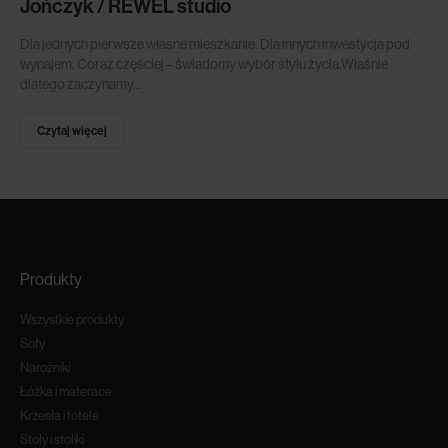
Jończyk / REWEL studio
Dla jednych pierwsze własne mieszkanie. Dla innych inwestycja pod
wynajem. Coraz częściej – świadomy wybór stylu życia.Właśnie
dlatego zaczynamy...
Czytaj więcej
Produkty
Wszystkie produkty
Sofy
Narożniki
Łóżka i materace
Krzesła i fotele
Stoły i stoliki