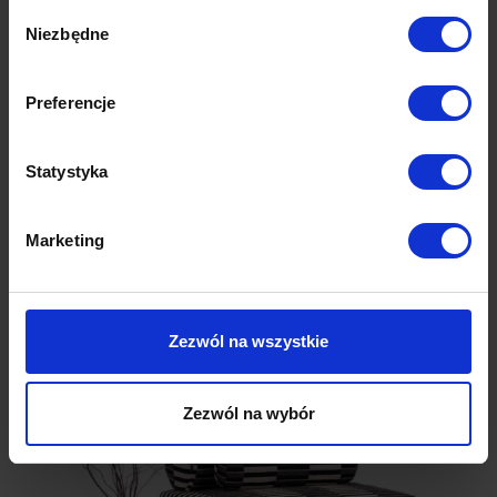
Wybór
Niezbędne
zgody
Preferencje
Statystyka
Amalfi
fotel
Marketing
2,930.00
zł
Zezwól na wszystkie
Zezwól na wybór