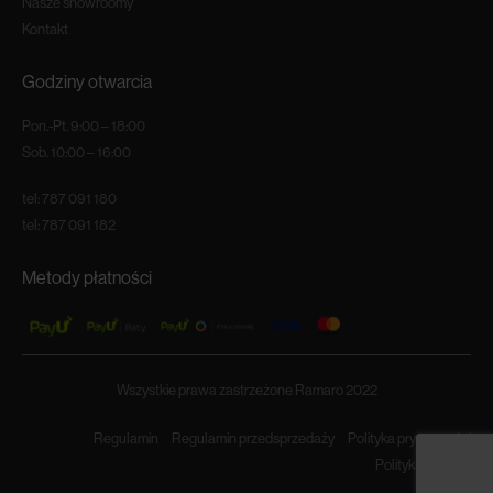
Nasze showroomy
Kontakt
Godziny otwarcia
Pon.-Pt. 9:00 – 18:00
Sob. 10:00 – 16:00
tel:
787 091 180
tel:
787 091 182
Metody płatności
Wszystkie prawa zastrzeżone Ramaro 2022
Regulamin
Regulamin przedsprzedaży
Polityka prywatności
Polityka cookies