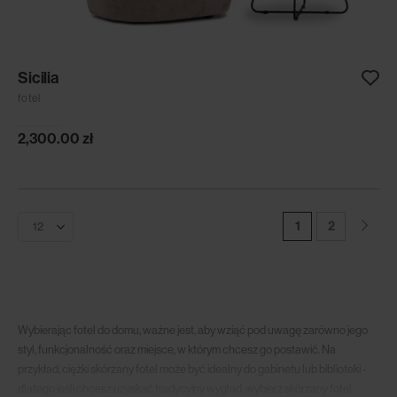
Sicilia
fotel
2,300.00
zł
1
2
Wybierając fotel do domu, ważne jest, aby wziąć pod uwagę zarówno jego
styl, funkcjonalność oraz miejsce, w którym chcesz go postawić. Na
przykład, ciężki skórzany fotel może być idealny do gabinetu lub biblioteki -
dlatego jeśli chcesz uzyskać tradycyjny wygląd, wybierz skórzany fotel