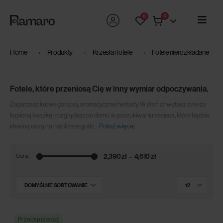
0
0
Home
Produkty
Krzesła i fotele
Fotele nierozkładane
Fotele, które przeniosą Cię w inny wymiar odpoczywania.
Zaparzasz kubek gorącej, aromatycznej herbaty. W dłoń chwytasz świeżo
kupioną książkę i rozglądasz po domu w poszukiwaniu miejsca, które będzie
idealną oazą na najbliższe godz
...
Pokaż więcej
2,390 zł
4,610 zł
Cena
Przedsprzedaż