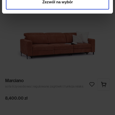
Zezwól na wybór
Marciano
sofa trzyosobowa | regulowane zagłówki | funkcja relaks
8,400.00
zł