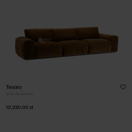
Tesoro
sofa | modułowa
10,230.00
zł