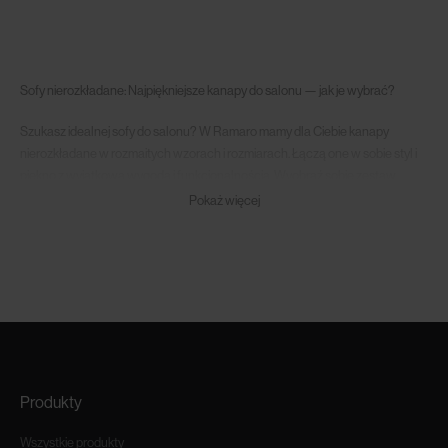
Sofy nierozkładane: Najpiękniejsze kanapy do salonu — jak je wybrać?
Szukasz idealnej sofy do salonu? W Ramaro mamy dla Ciebie kanapy
nierozkładane w rozmaitych wzorach i rozmiarach. Łączą one w sobie styl i
piękno z wyjątkową wygodą i funkcjonalnością. Wyobraź sobie zestaw
wypoczynkowy swoich marzeń, a następnie znajdź go razem z nami!
Pokaż więcej
Kanapa nierozkładana to serce domu
Sofa to jeden z najważniejszych mebli w całym domu. Dlaczego? Tylko
pomyśl, jak wiele się na niej dzieje! Niemal całe życie rodzinne toczy się
właśnie na niej. Poranny przegląd prasy robisz na kanapie, siedząc wygodnie
z kubkiem świeżo zaparzonej kawy. Po pracy odpoczywasz na niej,
oglądając ulubiony serial lub ucinając sobie drzemkę. To właśnie kanapa
stanowi też ukochane miejsce do zabaw Twoich dzieci. To na niej czytają
Produkty
książki, tworzą prace plastyczne czy urządzają szalone wygibasy. Sofa w
salonie nierzadko służy też za legowisko dla Twojego pupila, bo nigdzie
Wszystkie produkty