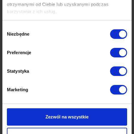
otrzymanymi od Ciebie lub uzyskanymi podczas
korzystania z ich usług.
Wybór
Niezbędne
zgody
Preferencje
Statystyka
Marketing
Tellaro
sofa | modułowa
Zezwól na wszystkie
8,040.00
zł