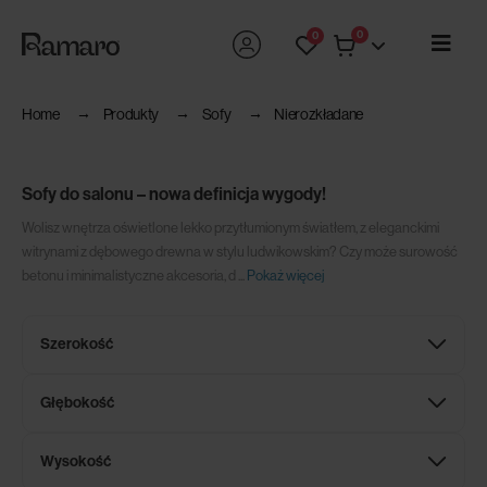
0
0
Home
Produkty
Sofy
Nierozkładane
Sofy do salonu – nowa definicja wygody!
Wolisz wnętrza oświetlone lekko przytłumionym światłem, z eleganckimi
witrynami z dębowego drewna w stylu ludwikowskim? Czy może surowość
betonu i minimalistyczne akcesoria, d
...
Pokaż więcej
Szerokość
Głębokość
Wysokość