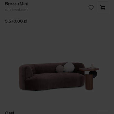
Brezza Mini
sofa | modułowa
5,570.00
zł
Oasi