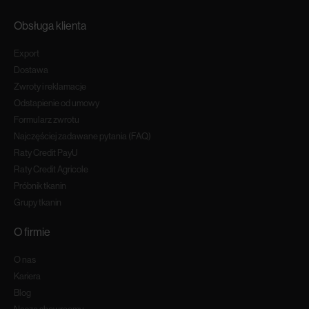
Obsługa klienta
Export
Dostawa
Zwroty i reklamacje
Odstapienie od umowy
Formularz zwrotu
Najczęściej zadawane pytania (FAQ)
Raty Credit PayU
Raty Credit Agricole
Próbnik tkanin
Grupy tkanin
O firmie
O nas
Kariera
Blog