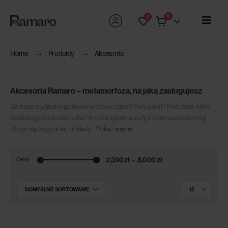
0
0
Home
Produkty
Akcesoria
Akcesoria Ramaro – metamorfoza, na jaką zasługujesz
Szukasz oryginalnego dywanu, który rozjaśni Twój salon? Poduszek, które
dodadzą przytulności sofie? A może zgrabnej pufy, z którą będziesz mógł
ułożyć się wygodniej, niż kiedy
...
Pokaż więcej
2,390 zł
8,000 zł
Cena