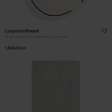
Loop Ivory Round
dywan | ręcznie tkany z naturalnych surowców
1,899.00
zł