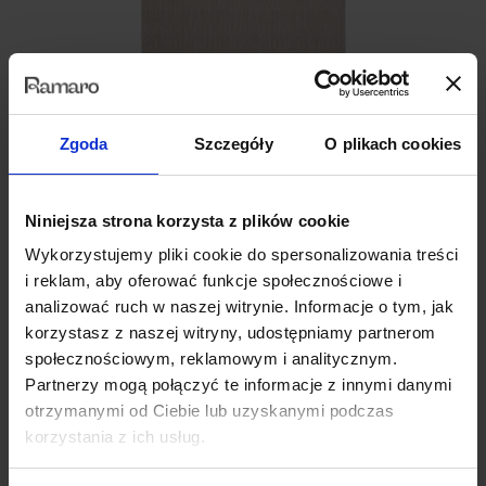
Zgoda
Szczegóły
O plikach cookies
Grano Beige
Niniejsza strona korzysta z plików cookie
dywan Outdoor & Indoor | technologia łatwego czyszczenia
Wykorzystujemy pliki cookie do spersonalizowania treści
1,199.00
zł
i reklam, aby oferować funkcje społecznościowe i
analizować ruch w naszej witrynie. Informacje o tym, jak
korzystasz z naszej witryny, udostępniamy partnerom
społecznościowym, reklamowym i analitycznym.
Partnerzy mogą połączyć te informacje z innymi danymi
otrzymanymi od Ciebie lub uzyskanymi podczas
korzystania z ich usług.