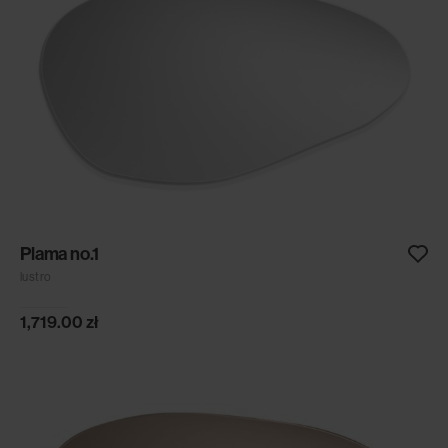
Plama no.1
lustro
1,719.00
zł