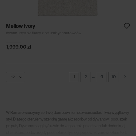
Mellow Ivory
dywan | ręcznie tkany z naturalnych surowców
1,999.00
zł
…
1
2
9
10
W Ramaro wierzymy, że Twój dom powinien odzwierciedlać Twój wyjątkowy
styl. Dlatego oferujemy szeroką gamę akcesoriów, od dywanów i poduszek
po pufy. Dywany mogą być użyte do zespolenia przestrzeni lub dodania jej
charakteru, podczas gdy poduszki i pufy mogą zapewnić zarówno komfort,