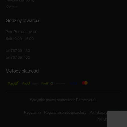
Nasze showroomy
Kontakt
Godziny otwarcia
Pon.-Pt. 9:00 – 18:00
Sob. 10:00 – 16:00
tel:
787 091 180
tel:
787 091 182
Metody płatności
Wszystkie prawa zastrzeżone Ramaro 2022
Regulamin
Regulamin przedsprzedaży
Polityka prywatności
Polityka cookies