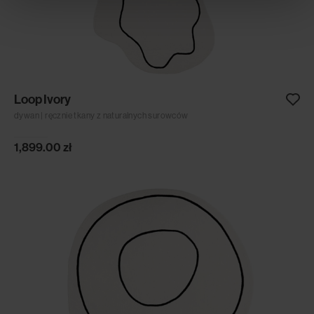
Loop Ivory
dywan | ręcznie tkany z naturalnych surowców
1,899.00
zł