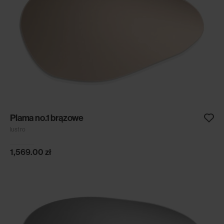
Plama no.1 brązowe
lustro
1,569.00
zł