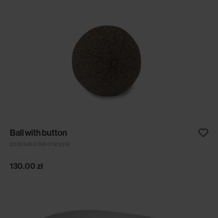
Ball with button
poduszka dekoracyjna
130.00
zł