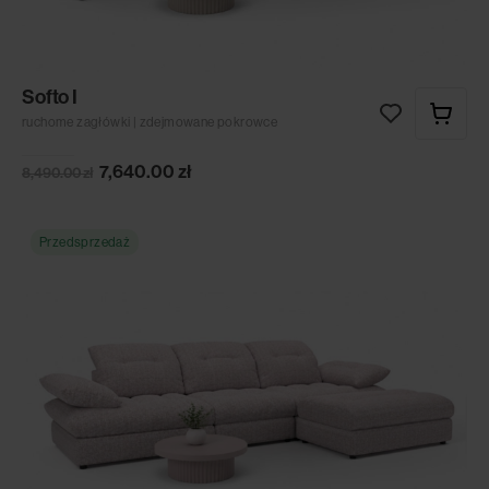
Softo I
ruchome zagłówki | zdejmowane pokrowce
7,640.00
zł
8,490.00
zł
Przedsprzedaż