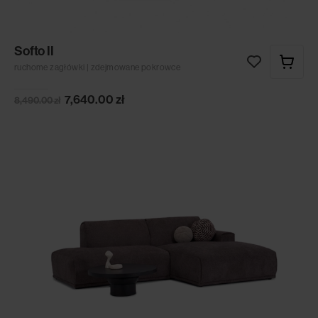
Softo II
ruchome zagłówki | zdejmowane pokrowce
7,640.00
zł
8,490.00
zł