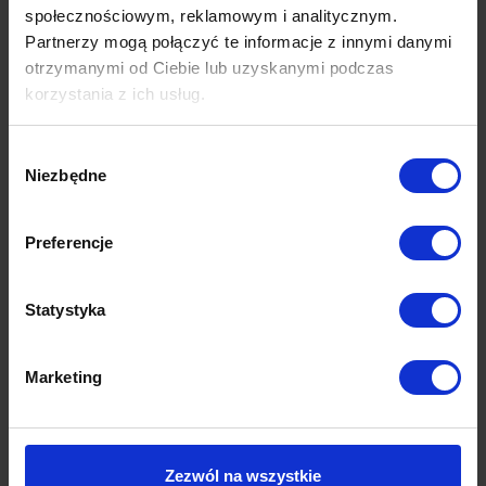
społecznościowym, reklamowym i analitycznym.
narożnik | modułowy
Partnerzy mogą połączyć te informacje z innymi danymi
8,690.00
zł
otrzymanymi od Ciebie lub uzyskanymi podczas
korzystania z ich usług.
Wybór
Niezbędne
zgody
Preferencje
Statystyka
Marketing
Vento Up
Zezwól na wszystkie