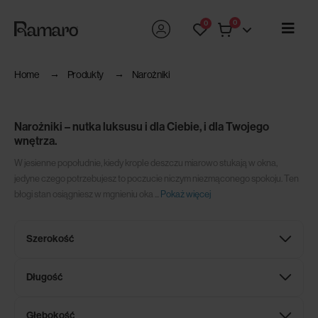
0
0
Home
Produkty
Narożniki
Narożniki – nutka luksusu i dla Ciebie, i dla Twojego
wnętrza.
W jesienne popołudnie, kiedy krople deszczu miarowo stukają w okna,
jedyne czego potrzebujesz to poczucie niczym niezmąconego spokoju. Ten
błogi stan osiągniesz w mgnieniu oka
...
Pokaż więcej
Szerokość
Długość
Głębokość