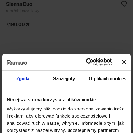
Sienna Duo
narożnik | modułowy
7,190.00
zł
Zgoda
Szczegóły
O plikach cookies
Niniejsza strona korzysta z plików cookie
Wykorzystujemy pliki cookie do spersonalizowania treści
i reklam, aby oferować funkcje społecznościowe i
analizować ruch w naszej witrynie. Informacje o tym, jak
korzystasz z naszej witryny, udostępniamy partnerom
Vento Mini