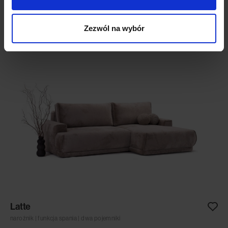
narożnik | modułowy | wersja deep
9,560.00
zł
Zezwól na wybór
Latte
narożnik | funkcja spania | dwa pojemniki