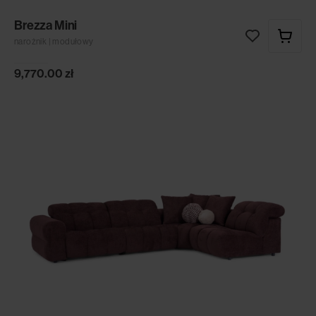
Brezza Mini
narożnik | modułowy
9,770.00
zł