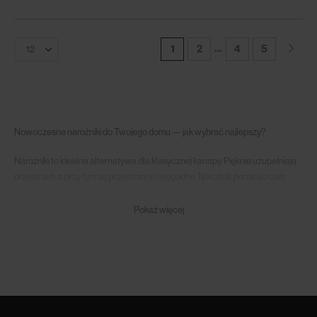
…
1
2
4
5
Nowoczesne narożniki do Twojego domu — jak wybrać najlepszy?
Narożniki to idealna alternatywa dla klasycznej kanapy. Pięknie uzupełniają
przestrzeń, a przy tym są przestronne i wygodne. Narożnik pomieści całą
Twoją rodzinę, a nawet psa i kota, sprawiając, że słowo “odpoczynek”
nabierze nowego znaczenia. Jak jednak wybrać najlepszy model? Na co
Pokaż więcej
zwrócić uwagę podczas jego zakupu? Podpowiadamy!
Narożnik do salonu — praktyczne i stylowe rozwiązanie
Narożniki to meble do salonu, które coraz częściej zajmują miejsca
klasycznych kanap. Skąd ich popularność? Sekret tkwi w kilku aspektach.
Przede wszystkim są one bardzo przestronne. Świetnie sprawdzą się więc