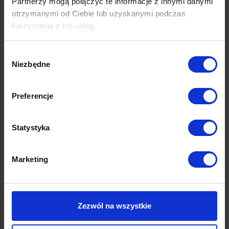
Partnerzy mogą połączyć te informacje z innymi danymi
otrzymanymi od Ciebie lub uzyskanymi podczas
korzystania z ich usług.
Wybór
Niezbędne
zgody
Preferencje
Statystyka
Marketing
Sienna
sofa dwuosobowa | modułowa
Zezwól na wszystkie
5,040.00
zł