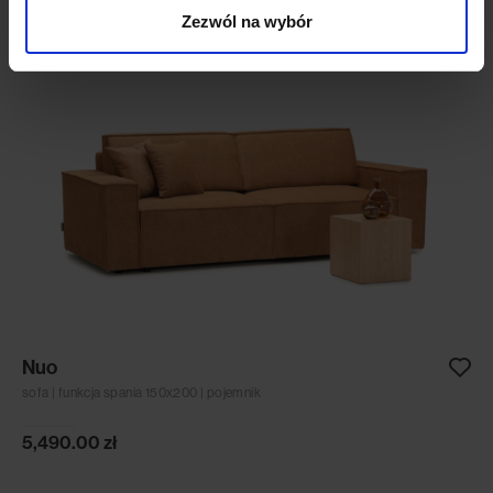
Zezwól na wybór
Nuo
sofa | funkcja spania 150x200 | pojemnik
5,490.00
zł