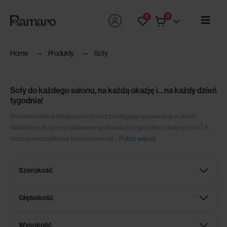
0
0
Home
Produkty
Sofy
Sofy do każdego salonu, na każdą okazję i…na każdy dzień
tygodnia!
Sobotni relaks w błogiej samotności z wciągającą powieścią w dłoni?
Niedzielne, długo wyczekiwane spotkanie z przyjaciółmi z dawnych lat? A
może poniedziałkowa telekonferencja
...
Pokaż więcej
Szerokość
Głębokość
Wysokość