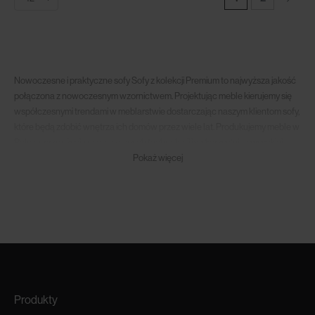
Nowoczesne i praktyczne sofy Sofy z kolekcji Premium to najwyższa jakość
połączona z nowoczesnym wzornictwem. Projektując meble kierujemy się
współczesnymi trendami w meblarstwie dostarczając naszym klientom sofy,
które będą zdobić wnętrza ich domów przez wiele lat. Produkujemy meble w
Polsce, przy użyciu nowoczesnych technologii i wykorzystując wysokiej
jakości materiały. Dzięki temu sofy są trwałe i niezawodne, a takie powinny
Pokaż więcej
być jeśli weźmiemy pod uwagę jak praktyczny jest to mebel. Wiele z
oferowanych przez nas sof w dzień pozwoli nam się zrelaksować z kubkiem
kawy w ręce, w nocy zamieniając się w wygodne łóżko. Praktyczna cecha
kiedy przyjadą do nas goście.
Nowoczesne sofy do salonu Sofy zaprojektowane zgodnie z najnowszymi
trendami będą ozdobą każdego pokoju gościnnego oraz nadadzą wnętrzom
niepowtarzalnego charakteru. Nowoczesne sofy do salonu Ramaro to
gwarancja połączenia najwyższej jakości materiałów z oryginalnym
Produkty
wzornictwem tkanin. Wszystkie sofy do salonu produkowane są przy użyciu