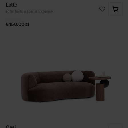
Latte
sofa | funkcja spania | pojemnik
6,150.00
zł
Oasi