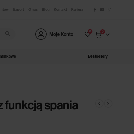
antów
Export
O nas
Blog
Kontakt
Kariera
0
0
Moje Konto
ominkowe
Bestsellery
 funkcją spania