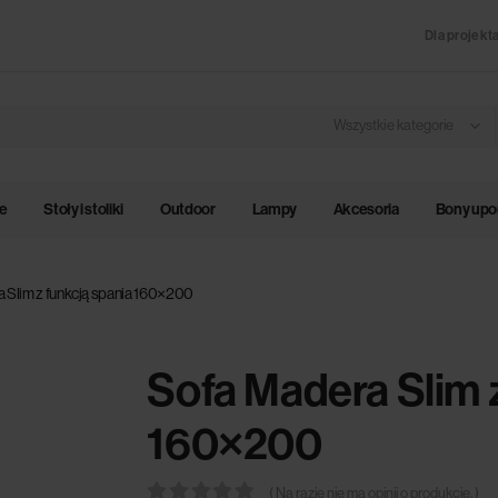
Dla projekt
Wszystkie kategorie
le
Stoły i stoliki
Outdoor
Lampy
Akcesoria
Bony up
 Slim z funkcją spania 160×200
Sofa Madera Slim z
160×200
( Na razie nie ma opinii o produkcie. )