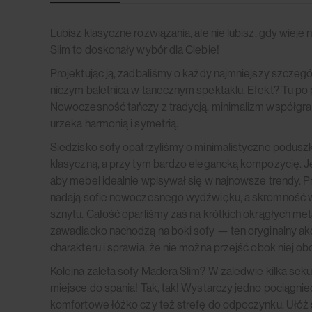
Lubisz klasyczne rozwiązania, ale nie lubisz, gdy wiej
Slim to doskonały wybór dla Ciebie!
Projektując ją, zadbaliśmy o każdy najmniejszy szczeg
niczym baletnica w tanecznym spektaklu. Efekt? Tu po 
Nowoczesność tańczy z tradycją, minimalizm współgra z
urzeka harmonią i symetrią.
Siedzisko sofy opatrzyliśmy o minimalistyczne podusz
klasyczną, a przy tym bardzo elegancką kompozycję. J
aby mebel idealnie wpisywał się w najnowsze trendy. Pro
nadają sofie nowoczesnego wydźwięku, a skromność
sznytu. Całość oparliśmy zaś na krótkich okrągłych me
zawadiacko nachodzą na boki sofy — ten oryginalny akc
charakteru i sprawia, że nie można przejść obok niej obo
Kolejna zaleta sofy Madera Slim? W zaledwie kilka se
miejsce do spania! Tak, tak! Wystarczy jedno pociągniec
komfortowe łóżko czy też strefę do odpoczynku. Ułóż 