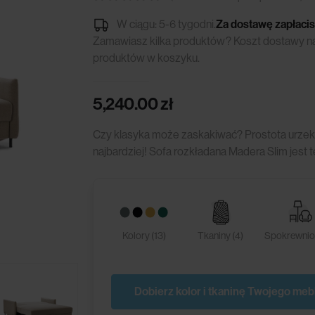
0
out of 5
W ciągu: 5-6 tygodni.
Za dostawę zapłacis
Zamawiasz kilka produktów? Koszt dostawy nali
produktów w koszyku.
5,240.00
zł
Czy klasyka może zaskakiwać? Prostota urzek
najbardziej! Sofa rozkładana Madera Slim jest
Kolory (13)
Tkaniny (4)
Spokrewnion
Dobierz kolor i tkaninę Twojego meb