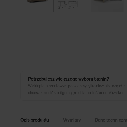
Potrzebujesz większego wyboru tkanin?
W sklepie internetowym posiadamy tylko niewielką część tk
chcesz zmienić konfigurację mebla lub ilość modułów skonta
Opis produktu
Wymiary
Dane techniczn