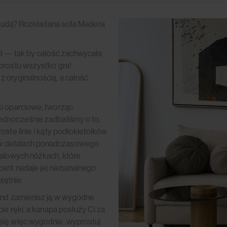
e nudą? Rozkładana sofa Madera
ół — tak by całość zachwycała
prostu wszystko gra!
 oryginalnością, a całość
ki oparciowe, tworząc
ednocześnie zadbaliśmy o to,
ste linie i kąty podłokietników
 w detalach ponadczasowego
talowych nóżkach, które
ent nadaje jej niebanalnego
jętnie.
kund zamienisz ją w wygodne
ie ręki, a kanapa posłuży Ci za
się więc wygodnie, wyprostuj