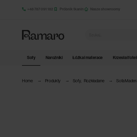
+48 787 091 182
Próbnik tkanin
Nasze showroomy
Sofy
Narożniki
Łóżka i materace
Krzesła i fote
Home
Produkty
Sofy
,
Rozkładane
Sofa Madera