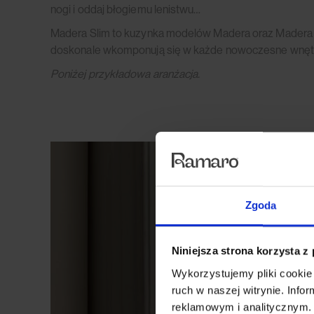
nogi i oddaj błogiemu lenistwu…
Madera Slim to kuzynka modelów Madera oraz Madera So
doskonale wkomponują się w każde nowoczesne wnęt
Poniżej przykładowa aranżacja.
Zgoda
Niniejsza strona korzysta z
Wykorzystujemy pliki cookie 
ruch w naszej witrynie. Inf
reklamowym i analitycznym. 