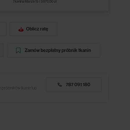
Tkanina Manza 15 / 5975,00 zł
Oblicz ratę
Zamów bezpłatny próbnik tkanin
787 091 180
 próbników tkanin lub