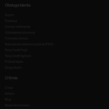
Obsługa klienta
Export
Dostawa
Zwroty i reklamacje
Odstapienie od umowy
Formularz zwrotu
Najczęściej zadawane pytania (FAQ)
Raty Credit PayU
Raty Credit Agricole
Próbnik tkanin
Grupy tkanin
O firmie
O nas
Kariera
Blog
Nasze showroomy