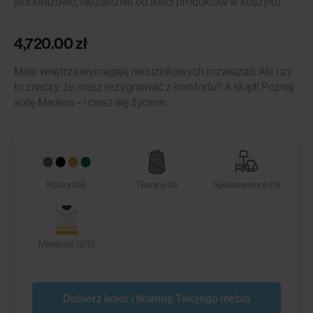
jednorazowo, niezależnie od ilości produktów w koszyku.
4,720.00
zł
Małe wnętrza wymagają nietuzinkowych rozwiązań. Ale czy
to znaczy, że masz rezygnować z komfortu? A skąd! Poznaj
sofę Madera – i ciesz się życiem.
Kolory (13)
Tkaniny (4)
Spokrewnione (3)
Miękkość (2/5)
Dobierz kolor i tkaninę Twojego mebla