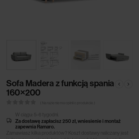
Sofa Madera z funkcją spania
160×200
( Na razie nie ma opinii o produkcie. )
0
out of 5
W ciągu: 5-6 tygodni.
Za dostawę zapłacisz 250 zł, wniesienie i montaż
zapewnia Ramaro.
Zamawiasz kilka produktów? Koszt dostawy naliczany jest