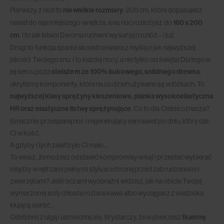
Pierwszy z nich to
niewielkie rozmiary
: 200 cm, które dopasujesz
nawet do najmniejszego wnętrza, a na noc rozłożysz do
160 x 200
cm
. I to jak łatwo! Dwoma ruchami wysuń ją i rozłóż – i już.
Drugi to funkcja spania skonstruowana z myślą o jak najwyższej
jakości Twojego snu. I to każdej nocy, a nie tylko od święta! Dlatego w
jej sercu poza
stelażem ze 100% bukowego, solidnego drewna
,
ukryliśmy komponenty, które na co dzień używane są w łóżkach. To
najwyższej klasy sprężyny kieszeniowe, pianka wysokoelastyczna
HR oraz elastyczne listwy sprężynujące
. Co to dla Ciebie oznacza?
Smacznie przespaną noc i regenerujący sen nawet po dniu, który dał
Ci w kość.
A gdyby i tych zalet było Ci mało…
To wiesz, że możesz odstawić kompromisy w kąt i przestać wybierać
między wnętrzami pełnymi stylu a ochroną przed zabrudzeniami i
zwierzętami? Jeśli oczami wyobraźni widzisz, jak na obicie Twojej
wymarzonej sofy chlusta rozlana kawa albo wyciągasz z siedziska
kłującą sierść…
Odetchnij z ulgą i uśmiechnij się. Wystarczy, że wybierzesz
tkaninę