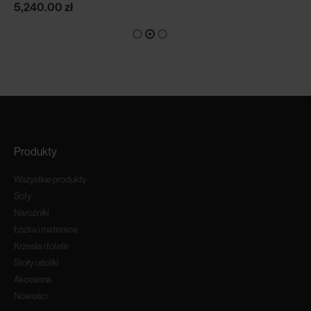
5,240.00
zł
Produkty
Wszystkie produkty
Sofy
Narożniki
Łóżka i materace
Krzesła i fotele
Stoły i stoliki
Akcesoria
Nowości