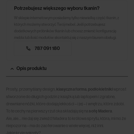
Potrzebujesz większego wyboru tkanin?
W sklepie internetowym posiadamy tylko niewielką część tkanin, z
których możemy stworzyć Twój mebel. Jeśli potrzebujesz
dodatkowych próbników tkanin lub chcesz zmienić konfigurację
mebla lub ilość modułów skontaktuj się z naszym biurem obsługi.
787 091 180
Opis produktu
Prosty, przemyślany design,
klasyczna forma
,
podłokietniki
wprost
stworzone do długich godzin z książką lub laptopem i zgrabne,
drewniane nóżki, które dodają lekkości – i jej – i wnętrzu, które zdobi.
To te cechy na pierwszy rzut oka składają się na
sofę Madera
.
Ale, ale… nie daj się zwieźć! Madera to królowa sprytu, która, mimo że
niepozorna – ma do zaoferowanie o wiele więcej, niż inni.
Jakie kryje sekrety?