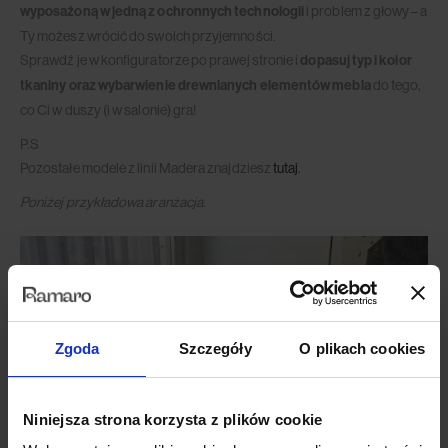
wyposażoną w jedną z ochronnych technologii
i problem z głowy – a
Ty możesz wrócić do swoich przyjemności.
Sprawdź je w konfiguratorze po prawej stronie i
dopasuj typ i kolor
tkaniny oraz wybarwienie drewnianych elementów mebla
do tego,
co Ci w duszy (i w salonie) gra!
P.S
Pozostałe modele z linii Madera znajdziesz
tutaj
.
Poniżej przykładowa aranżacja.
Zgoda
Szczegóły
O plikach cookies
Niniejsza strona korzysta z plików cookie