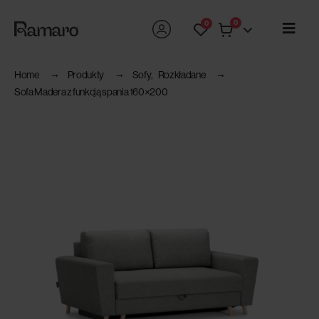
0
0
Home
Produkty
Sofy
,
Rozkładane
Sofa Madera z funkcją spania 160×200