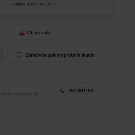
Tkanina Diosa 11 / 6080,00 zł
Oblicz ratę
Zamów bezpłatny próbnik tkanin
787 091 180
 próbników tkanin lub