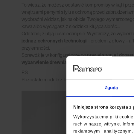
To wiesz, że możesz odstawić kompromisy w kąt i prz
wnętrzami pełnymi stylu a ochroną przed zabrudzeniami
wyobraźni widzisz, jak na obicie Twojego wymarzonego 
kawa albo wyciągasz z siedziska kłującą sierść…
Odetchnij z ulgą i uśmiechnij się. Wystarczy, że wybier
jedną z ochronnych technologii
i problem z głowy – a
przyjemności.
Sprawdź je w konfiguratorze po prawej stronie i
dopasuj
wybarwienie drewnianych elementów mebla
do tego, 
P.S
Pozostałe modele z linii Madera znajdziesz
tutaj
.
Zgoda
Niniejsza strona korzysta z
Wykorzystujemy pliki cookie 
ruch w naszej witrynie. Inf
reklamowym i analitycznym. 