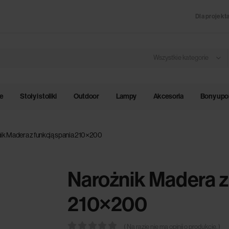
Dla projekt
Wszystkie kategorie
le
Stoły i stoliki
Outdoor
Lampy
Akcesoria
Bony up
ik Madera z funkcją spania 210×200
Narożnik Madera z
210×200
( Na razie nie ma opinii o produkcie. )