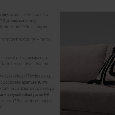
etniki
wprost stworzone do
k?
Zgrabny szezlong i
u, które zdobi. To te cechy na
ry, mimo że niepozorny – ma do
esz nawet do najmniejszego
óżka. I to jak łatwo! Dwoma
wyższej jakości Twojego snu. I
ercu poza
stelażem ze 100%
 które na co dzień używane są w
ianka wysokoelastyczna HR
ie oznacza? Smacznie przespaną
ć.