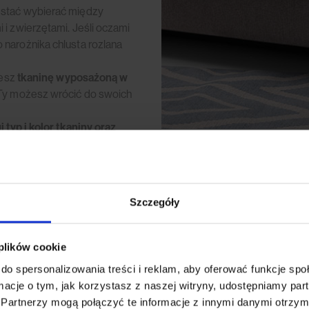
estać wybierać między
 i zwierzętami. Jeśli oczami
narożnika chlusta rozlana
zesz
tkaninę wyposażoną w
 Ty możesz wrócić do swoich
 typ i kolor tkaniny oraz
co Ci w duszy (i w salonie) gra!
Szczegóły
 plików cookie
do spersonalizowania treści i reklam, aby oferować funkcje sp
ormacje o tym, jak korzystasz z naszej witryny, udostępniamy p
Partnerzy mogą połączyć te informacje z innymi danymi otrzym