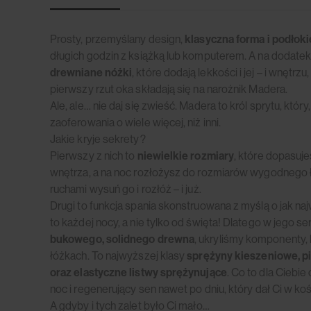
Prosty, przemyślany design,
klasyczna forma i podłoki
długich godzin z książką lub komputerem. A na dodate
drewniane nóżki
, które dodają lekkości i jej – i wnętrz
pierwszy rzut oka składają się na narożnik Madera.
Ale, ale… nie daj się zwieść. Madera to król sprytu, któ
zaoferowania o wiele więcej, niż inni.
Jakie kryje sekrety?
Pierwszy z nich to
niewielkie rozmiary
, które dopasuj
wnętrza, a na noc rozłożysz do rozmiarów wygodnego ł
ruchami wysuń go i rozłóż – i już.
Drugi to funkcja spania skonstruowana z myślą o jak naj
to każdej nocy, a nie tylko od święta! Dlatego w jego s
bukowego, solidnego drewna
, ukryliśmy komponenty,
łóżkach. To najwyższej klasy
sprężyny kieszeniowe, p
oraz elastyczne listwy sprężynujące
. Co to dla Cieb
noc i regenerujący sen nawet po dniu, który dał Ci w koś
A gdyby i tych zalet było Ci mało…