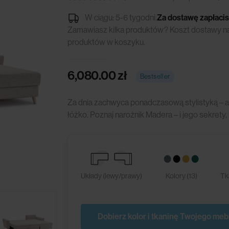
0
out of 5
W ciągu: 5-6 tygodni.
Za dostawę zapłacis
Zamawiasz kilka produktów? Koszt dostawy nali
produktów w koszyku.
6,080.00
zł
Bestseller
Za dnia zachwyca ponadczasową stylistyką – a 
łóżko. Poznaj narożnik Madera – i jego sekrety
Układy (lewy/prawy)
Kolory (13)
Tk
Dobierz kolor i tkaninę Twojego meb