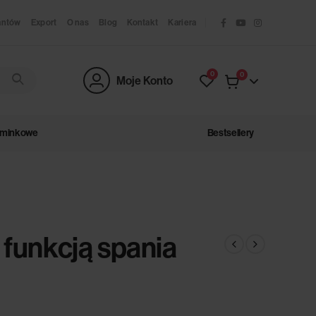
antów
Export
O nas
Blog
Kontakt
Kariera
0
0
Moje Konto
ominkowe
Bestsellery
 funkcją spania