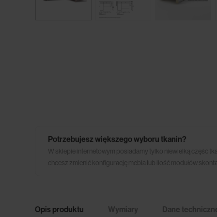
Potrzebujesz większego wyboru tkanin?
W sklepie internetowym posiadamy tylko niewielką część tk
chcesz zmienić konfigurację mebla lub ilość modułów skonta
Opis produktu
Wymiary
Dane techniczn