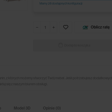
Mamy 28 dostępnych konfiguracji
Oblicz ratę
Dodaj do koszyka
anin, z których możemy stworzyć Twój mebel. Jeśli potrzebujesz dodatkowych
ktuj się z naszym biurem obsługi.
e
Model 3D
Opinie (0)