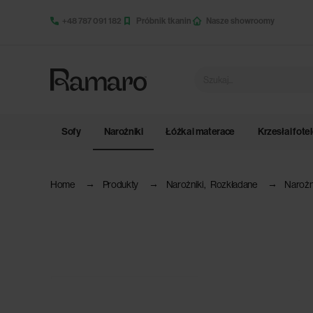
+48 787 091 182
Próbnik tkanin
Nasze showroomy
Sofy
Narożniki
Łóżka i materace
Krzesła i fote
Home
Produkty
Narożniki
,
Rozkładane
Narożn