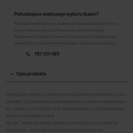
Potrzebujesz większego wyboru tkanin?
W sklepie internetowym posiadamy tylko niewielką część tkanin, z
których możemy stworzyć Twój mebel. Jeśli potrzebujesz
dodatkowych próbników tkanin lub chcesz zmienić konfigurację
mebla lub ilość modułów skontaktuj się z naszym biurem obsługi.
787 091 180
Opis produktu
Przemyślany design, zgrabna forma i regulowane podłokietniki. A na
dodatek? Zgrabny szezlong i drewniane nóżki, które dodają lekkości i
jej – i wnętrzu, które zdobi. To te cechy na pierwszy rzut oka składają
się na narożnik Madera Soft.
Ale, ale… nie daj się zwieść. Madera to król sprytu, który, mimo że
niepozorny – ma do zaoferowania o wiele więcej, niż inni.