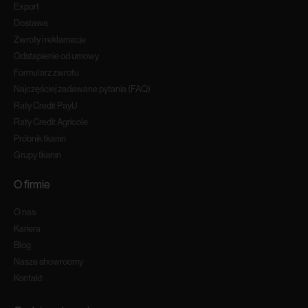
Export
Dostawa
Zwroty i reklamacje
Odstapienie od umowy
Formularz zwrotu
Najczęściej zadawane pytania (FAQ)
Raty Credit PayU
Raty Credit Agricole
Próbnik tkanin
Grupy tkanin
O firmie
O nas
Kariera
Blog
Nasze showroomy
Kontakt