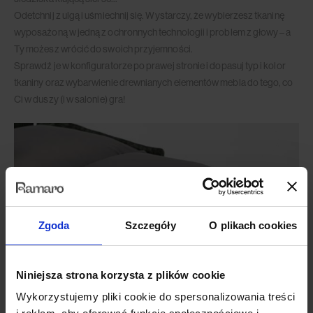
Odetchnij z ulgą i uśmiechnij się. Wystarczy, że wybierzesz tkaninę
wyposażoną w jedną z ochronnych technologii i problem z głowy – a
Ty możesz wrócić do swoich przyjemności.
Sprawdź je w konfiguratorze po prawej stronie i dopasuj typ i kolor
tkaniny oraz wybarwienie drewnianych elementów mebla do tego, co
Ci w duszy (i w salonie) gra!
Zgoda
Szczegóły
O plikach cookies
Niniejsza strona korzysta z plików cookie
Wykorzystujemy pliki cookie do spersonalizowania treści