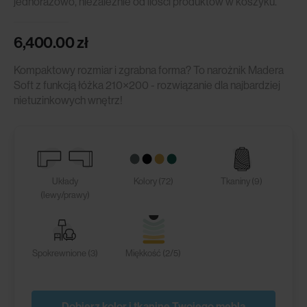
jednorazowo, niezależnie od ilości produktów w koszyku.
6,400.00
zł
Kompaktowy rozmiar i zgrabna forma? To narożnik Madera
Soft z funkcją łóżka 210×200 - rozwiązanie dla najbardziej
nietuzinkowych wnętrz!
Układy
Kolory (72)
Tkaniny (9)
(lewy/prawy)
Spokrewnione (3)
Miękkość (2/5)
Dobierz kolor i tkaninę Twojego mebla