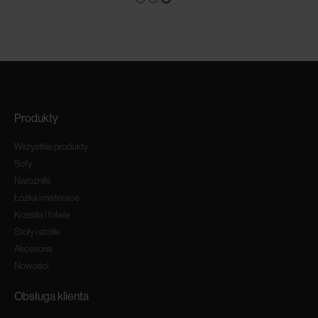
Produkty
Wszystkie produkty
Sofy
Narożniki
Łóżka i materace
Krzesła i fotele
Stoły i stoliki
Akcesoria
Nowości
Obsługa klienta