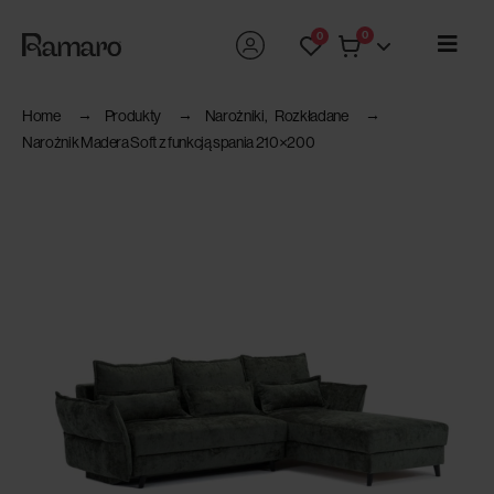
0
0
Home
Produkty
Narożniki
,
Rozkładane
Narożnik Madera Soft z funkcją spania 210×200