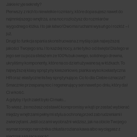
Jakie kryje sekrety?
Pierwszy z nich to niewielkie rozmiary, które dopasujesz nawet do
najmniejszego wnętrza, a na noc rozłożysz do rozmiarów
wygodnego łóżka. I to jak łatwo! Dwoma ruchami wysuń go i rozłóż – i
już.
Drugi to funkcja spania skonstruowana z myślą o jak najwyższej
jakości Twojego snu. I to każdej nocy, a nie tylko od święta! Dlatego w
jego sercu poza stelażem ze 100% bukowego, solidnego drewna,
ukryliśmy komponenty, które na co dzień używane są w łóżkach. To
najwyższej klasy sprężyny kieszeniowe, pianka wysokoelastyczna
HR oraz elastyczne listwy sprężynujące. Co to dla Ciebie oznacza?
Smacznie przespaną noc i regenerujący sen nawet po dniu, który dał
Ci w kość.
A gdyby i tych zalet było Ci mało…
To wiesz, że możesz odstawić kompromisy w kąt i przestać wybierać
między wnętrzami pełnymi stylu a ochroną przed zabrudzeniami i
zwierzętami. Jeśli oczami wyobraźni widzisz, jak na obicie Twojego
wymarzonego narożnika chlusta rozlana kawa albo wyciągasz z
siedziska kłującą sierść…