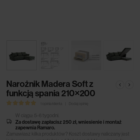
Narożnik Madera Soft z
funkcją spania 210×200
1
opinia klienta
|
Dodaj opinię
5.00
out of 5
W ciągu: 5-6 tygodni.
Za dostawę zapłacisz 250 zł, wniesienie i montaż
zapewnia Ramaro.
Zamawiasz kilka produktów? Koszt dostawy naliczany jest