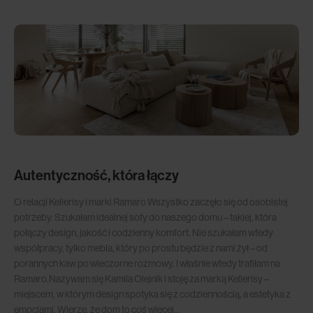
Autentyczność, która łączy
O relacji Kellerisy i marki Ramaro Wszystko zaczęło się od osobistej
potrzeby. Szukałam idealnej sofy do naszego domu – takiej, która
połączy design, jakość i codzienny komfort. Nie szukałam wtedy
współpracy, tylko mebla, który po prostu będzie z nami żył – od
porannych kaw po wieczorne rozmowy. I właśnie wtedy trafiłam na
Ramaro.Nazywam się Kamila Olejnik i stoję za marką Kellerisy –
miejscem, w którym design spotyka się z codziennością, a estetyka z
emocjami. Wierzę, że dom to coś więcej...