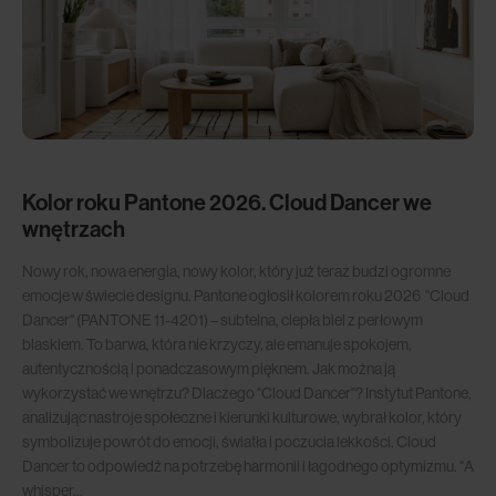
Kolor roku Pantone 2026. Cloud Dancer we
wnętrzach
Nowy rok, nowa energia, nowy kolor, który już teraz budzi ogromne
emocje w świecie designu. Pantone ogłosił kolorem roku 2026 "Cloud
Dancer" (PANTONE 11-4201) – subtelna, ciepła biel z perłowym
blaskiem. To barwa, która nie krzyczy, ale emanuje spokojem,
autentycznością i ponadczasowym pięknem. Jak można ją
wykorzystać we wnętrzu? Dlaczego "Cloud Dancer"? Instytut Pantone,
analizując nastroje społeczne i kierunki kulturowe, wybrał kolor, który
symbolizuje powrót do emocji, światła i poczucia lekkości. Cloud
Dancer to odpowiedź na potrzebę harmonii i łagodnego optymizmu. "A
whisper...