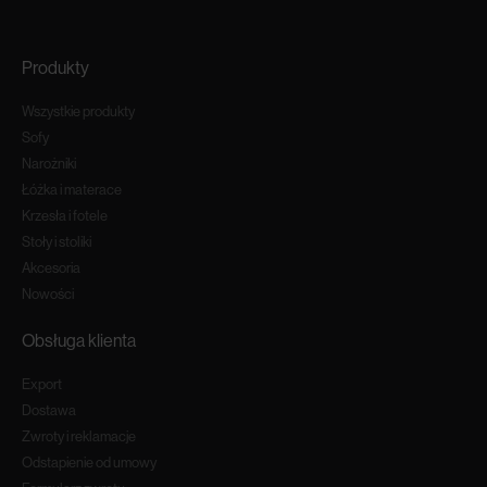
Produkty
Wszystkie produkty
Sofy
Narożniki
Łóżka i materace
Krzesła i fotele
Stoły i stoliki
Akcesoria
Nowości
Obsługa klienta
Export
Dostawa
Zwroty i reklamacje
Odstapienie od umowy