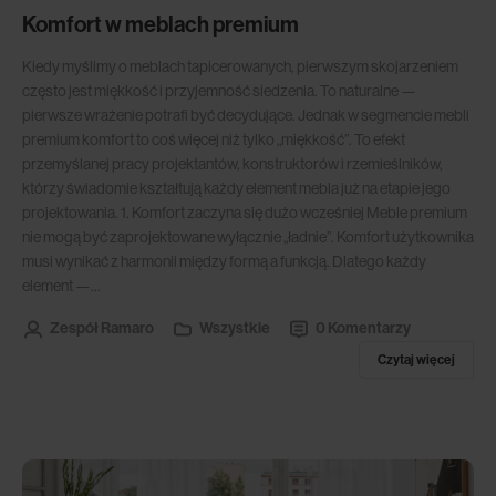
Komfort w meblach premium
Kiedy myślimy o meblach tapicerowanych, pierwszym skojarzeniem
często jest miękkość i przyjemność siedzenia. To naturalne —
pierwsze wrażenie potrafi być decydujące. Jednak w segmencie mebli
premium komfort to coś więcej niż tylko „miękkość”. To efekt
przemyślanej pracy projektantów, konstruktorów i rzemieślników,
którzy świadomie kształtują każdy element mebla już na etapie jego
projektowania. 1. Komfort zaczyna się dużo wcześniej Meble premium
nie mogą być zaprojektowane wyłącznie „ładnie”. Komfort użytkownika
musi wynikać z harmonii między formą a funkcją. Dlatego każdy
element —...
Zespół Ramaro
Wszystkie
0 Komentarzy
Czytaj więcej