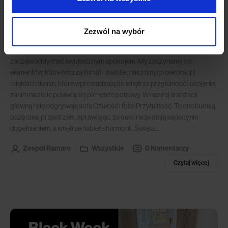
Dom, który czuje święta
Zezwól na wybór
Przygotuj dom na święta tak, aby poczuć ciepło i atmosferę
nadchodzących dni. Wystarczy kilka drobnych gestów, by przestrzeń
zaczęła oddychać świątecznym spokojem. My zaczynamy od
elementów, które tworzą klimat - świateł, naturalnych dekoracji i
miękkich tkanin, które wprowadzają do wnętrza przytulność i ukojenie,
zanim na stole pojawią się pierwsze potrawy. W naszej aranżacji
główną rolę odgrywają sofa Czułość i fotel Przytulność. To one budują
bazę całej przestrzeni, sprawiając, że dekoracje stają się jedynie
dopełnieniem, a wnętrze nabiera harmonii. Święta...
Zespół Ramaro
Wszystkie
0 Komentarzy
Czytaj więcej