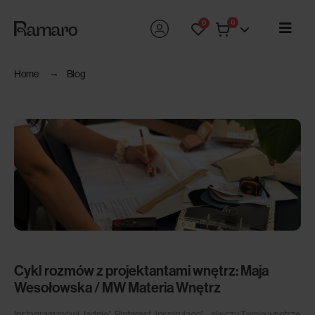
0
0
Home
Blog
Cykl rozmów z projektantami wnętrz: Maja
Wesołowska / MW Materia Wnętrz
Instagram mówi „ładnie”, Pinterest „inspirująco”… ale czy Twoje wnętrze