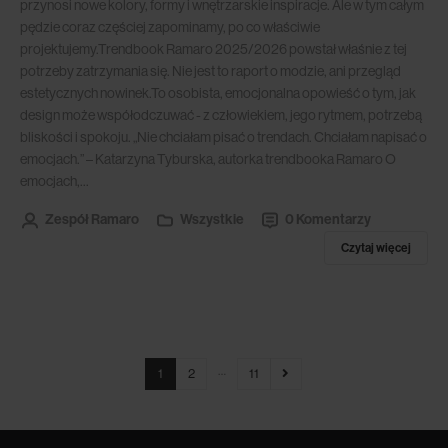
przynosi nowe kolory, formy i wnętrzarskie inspiracje. Ale w tym całym
pędzie coraz częściej zapominamy, po co właściwie
projektujemy.Trendbook Ramaro 2025/2026 powstał właśnie z tej
potrzeby zatrzymania się. Nie jest to raport o modzie, ani przegląd
estetycznych nowinek.To osobista, emocjonalna opowieść o tym, jak
design może współodczuwać - z człowiekiem, jego rytmem, potrzebą
bliskości i spokoju. „Nie chciałam pisać o trendach. Chciałam napisać o
emocjach.” – Katarzyna Tyburska, autorka trendbooka Ramaro O
emocjach,...
Zespół Ramaro
Wszystkie
0 Komentarzy
Czytaj więcej
…
1
2
11