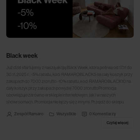
Black week
Już dziś startujemy z naszą akcją Black Week, która potrwa od 17.11 do
30.11.2025 r.: -5% rabatu, kod: RAMAROBLACK5 na cały koszyk przy
zakupach do 7000 zł brutto -10% rabatu, kod: RAMAROBLACK10 na
cały koszyk przy zakupach powyżej 7000 zł bruttoPromocja
obowiązuje zarówno w sklepie internetowym, jak i w naszych
showroomach. Promocja nie łączy się z innymi. Przejdź do sklepu
Zespół Ramaro
Wszystkie
0 Komentarzy
Czytaj więcej