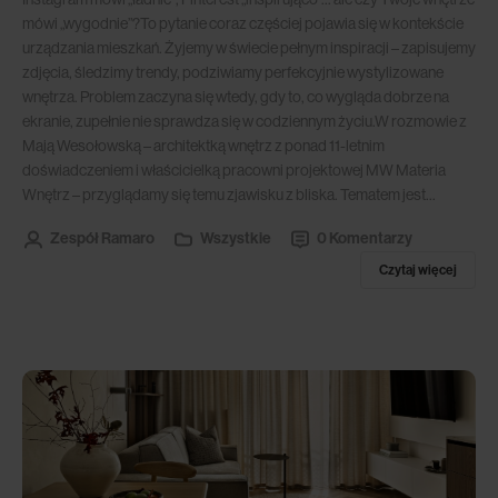
mówi „wygodnie”?To pytanie coraz częściej pojawia się w kontekście
urządzania mieszkań. Żyjemy w świecie pełnym inspiracji – zapisujemy
zdjęcia, śledzimy trendy, podziwiamy perfekcyjnie wystylizowane
wnętrza. Problem zaczyna się wtedy, gdy to, co wygląda dobrze na
ekranie, zupełnie nie sprawdza się w codziennym życiu.W rozmowie z
Mają Wesołowską – architektką wnętrz z ponad 11-letnim
doświadczeniem i właścicielką pracowni projektowej MW Materia
Wnętrz – przyglądamy się temu zjawisku z bliska. Tematem jest...
Zespół Ramaro
Wszystkie
0 Komentarzy
Czytaj więcej