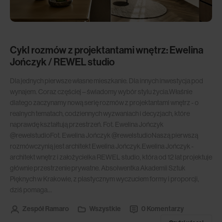
Cykl rozmów z projektantami wnętrz: Ewelina
Jończyk / REWEL studio
Dla jednych pierwsze własne mieszkanie. Dla innych inwestycja pod
wynajem. Coraz częściej – świadomy wybór stylu życia.Właśnie
dlatego zaczynamy nową serię rozmów z projektantami wnętrz - o
realnych tematach, codziennych wyzwaniach i decyzjach, które
naprawdę kształtują przestrzeń. Fot. Ewelina Jończyk
@rewelstudioFot. Ewelina Jończyk @rewelstudioNaszą pierwszą
rozmówczynią jest architekt Ewelina Jończyk.Ewelina Jończyk -
architekt wnętrz i założycielka REWEL studio, która od 12 lat projektuje
głównie przestrzenie prywatne. Absolwentka Akademii Sztuk
Pięknych w Krakowie, z plastycznym wyczuciem formy i proporcji,
dziś pomaga...
Zespół Ramaro
Wszystkie
0 Komentarzy