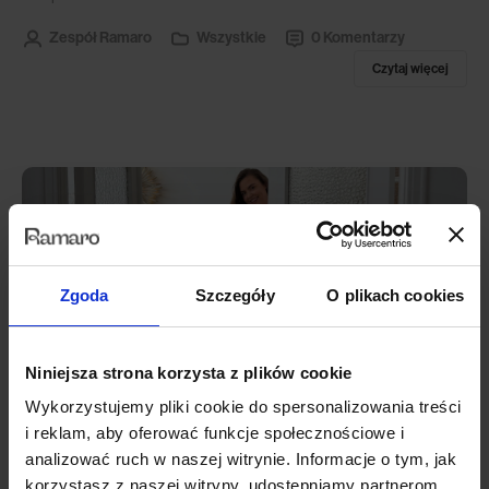
Zespół Ramaro
Wszystkie
0 Komentarzy
Czytaj więcej
Zgoda
Szczegóły
O plikach cookies
Niniejsza strona korzysta z plików cookie
Święta bliskości
Wykorzystujemy pliki cookie do spersonalizowania treści
i reklam, aby oferować funkcje społecznościowe i
Drodzy Klienci, W tym wyjątkowym czasie życzymy Państwu, aby te
analizować ruch w naszej witrynie. Informacje o tym, jak
święta były pełne rozmów, które niczego nie wymagają. Gestów, które
korzystasz z naszej witryny, udostępniamy partnerom