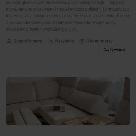
technologii oraz uważnej obserwacji codziennego życia — tego, jak
mieszkamy, odpoczywamy i spędzamy czas z bliskimi. Forma zawsze
idzie w parze z funkcjonalnością, a komfort łączy się z estetyką. Strona
z lookabookaKolekcja CortonaPrezentowane kolekcje zostały
stworzone z myślą o wnętrzach pełnych...
Zespół Ramaro
Wszystkie
0 Komentarzy
Czytaj więcej