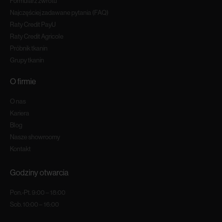
Formularz zwrotu
Najczęściej zadawane pytania (FAQ)
Raty Credit PayU
Raty Credit Agricole
Próbnik tkanin
Grupy tkanin
O firmie
O nas
Kariera
Blog
Nasze showroomy
Kontakt
Godziny otwarcia
Pon.-Pt. 9:00 – 18:00
Sob. 10:00 – 16:00