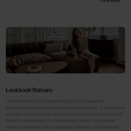
Czytaj więcej
Lookbook Ramaro
Lookbook Ramaro to wyjątkowa fotograficzna opowieść o
świadomym i dojrzałym podejściu do aranżacji wnętrz. To zaproszenie
do świata, w którym design nie podlega chwilowym trendom, lecz jest
efektem przemyślanego, konsekwentnego wyboru.Każdy mebel
Ramaro powstaje na styku tradycyjnego rzemiosła, nowoczesnych