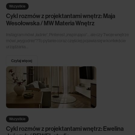
Wszystkie
Cykl rozmów z projektantami wnętrz: Maja
Wesołowska / MW Materia Wnętrz
Instagram mówi „ładnie”, Pinterest „inspirująco”… ale czy Twoje wnętrze
mówi „wygodnie”?To pytanie coraz częściej pojawia się w kontekście
urządzania...
Czytaj więcej
Wszystkie
Cykl rozmów z projektantami wnętrz: Ewelina