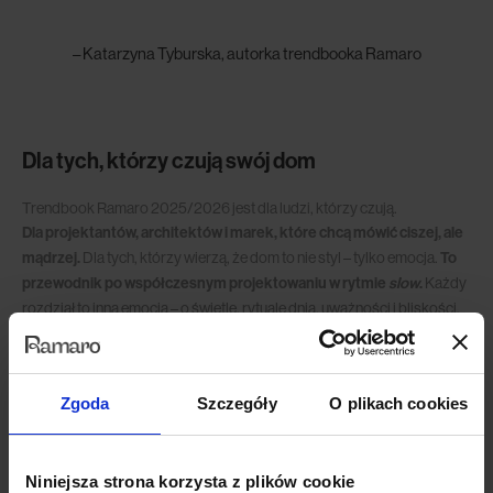
– Katarzyna Tyburska, autorka trendbooka Ramaro
Dla tych, którzy czują swój dom
Trendbook Ramaro 2025/2026 jest dla ludzi, którzy czują.
Dla projektantów, architektów i marek, które chcą mówić ciszej, ale
mądrzej.
Dla tych, którzy wierzą, że dom to nie styl – tylko emocja.
To
przewodnik po współczesnym projektowaniu w rytmie
slow
.
Każdy
rozdział to inna emocja – o świetle, rytuale dnia, uważności i bliskości.
Znajdziesz tu refleksje o projektowaniu empatycznym, fotografie
wnętrz i detali, oraz słowa, które zostają w głowie.
To nie publikacja, która mówi „zrób tak”, tylko taka, która pyta: „Jak
Zgoda
Szczegóły
O plikach cookies
chcesz się czuć w swoim domu?”
Niniejsza strona korzysta z plików cookie