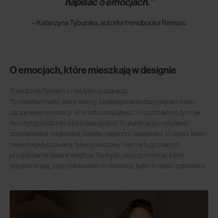
napisać o emocjach.”
– Katarzyna Tyburska, autorka trendbooka Ramaro
O emocjach, które mieszkają w designie
Trendbook Ramaro to nie tylko publikacja.
To manifest marki, która wierzy, że design nie kończy się na formie –
zaczyna się od emocji. W środku znajdziesz 10 rozdziałów o tym, jak
tworzyć przestrzeń, która daje spokój. To publikacja o rytuałach
codzienności, miękkości, świetle, zapachu i uważności. O domu, który
nie jest wystylizowany, tylko prawdziwy. Nie ma tu gotowych
przepisów na idealne wnętrze. Są myśli, obrazy i emocje, które
przypominają, że projektowanie to nie moda, tylko troska o człowieka.