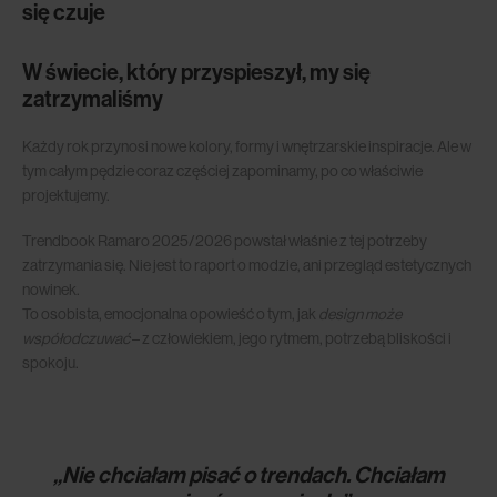
się czuje
W świecie, który przyspieszył, my się
zatrzymaliśmy
Każdy rok przynosi nowe kolory, formy i wnętrzarskie inspiracje. Ale w
tym całym pędzie coraz częściej zapominamy, po co właściwie
projektujemy.
Trendbook Ramaro 2025/2026 powstał właśnie z tej potrzeby
zatrzymania się. Nie jest to raport o modzie, ani przegląd estetycznych
nowinek.
To osobista, emocjonalna opowieść o tym, jak
design może
współodczuwać
– z człowiekiem, jego rytmem, potrzebą bliskości i
spokoju.
„Nie chciałam pisać o trendach. Chciałam