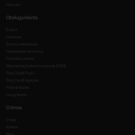
Nowości
Obsługa klienta
Export
Dostawa
Zwroty i reklamacje
Odstapienie od umowy
Formularz zwrotu
Najczęściej zadawane pytania (FAQ)
Raty Credit PayU
Raty Credit Agricole
Próbnik tkanin
Grupy tkanin
O firmie
O nas
Kariera
Blog