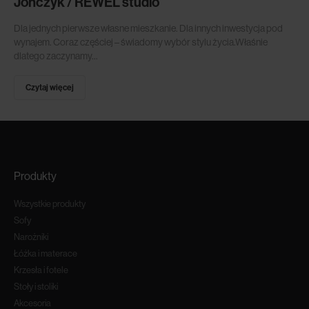
Jończyk / REWEL studio
Dla jednych pierwsze własne mieszkanie. Dla innych inwestycja pod
wynajem. Coraz częściej – świadomy wybór stylu życia.Właśnie
dlatego zaczynamy...
Czytaj więcej
Produkty
Wszystkie produkty
Sofy
Narożniki
Łóżka i materace
Krzesła i fotele
Stoły i stoliki
Akcesoria