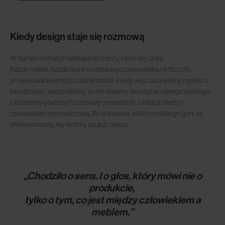
Kiedy design staje się rozmową
W Ramaro od lat projektujemy rzeczy, które się czuje.
Każdy mebel, każda tkanina i detal są częścią większej filozofii –
projektowania emocji codzienności. Kiedy więc zaczęliśmy myśleć o
trendbooku, wiedzieliśmy, że nie chcemy tworzyć kolejnego katalogu.
Chcieliśmy stworzyć rozmowę o emocjach, o relacji między
człowiekiem a przestrzenią. Bo w świecie, w którym design goni za
efektownością, my wolimy szukać sensu.
„Chodziło o sens.
I o głos, który mówi nie o
produkcie,
tylko o tym, co jest między człowiekiem a
meblem.”