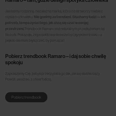
Jesteśmy rodzinną, niezależną marką, która od lat tworzy meble z
myślą o człowieku.
Nie gonimy za trendami. Słuchamy ludzi — ich
potrzeb, tempa życia i tego, jak chcą się czuć w swojej
przestrzeni.
Trendbook Ramaro jest naturalnym przedłużeniem tej
filozofii. Pokazuje, że projektowanie może być językiem troski – a
piękno nie musi błyszczeć, by poruszać.
Pobierz trendbook Ramaro – i daj sobie chwilę
spokoju
Zapraszamy Cię, żebyś przeczytał/a go tak, jak się słucha ciszy.
Powoli, uważnie, z otwartością.
Pobierz trendbook