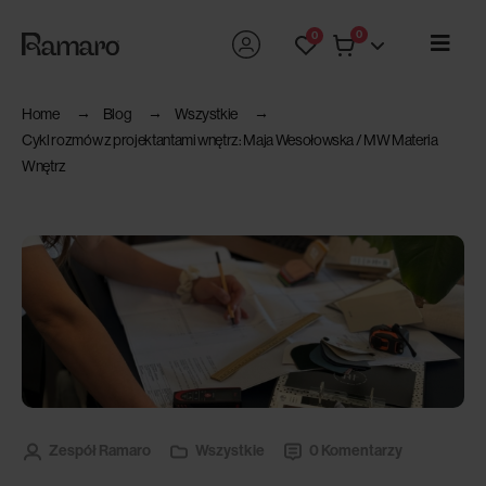
0
0
Home
Blog
Wszystkie
Cykl rozmów z projektantami wnętrz: Maja Wesołowska / MW Materia
Wnętrz
Zespół Ramaro
Wszystkie
0 Komentarzy