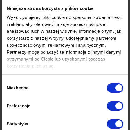
prywatnymi, przestrzeniami komercyjnymi oraz wymagającymi,
Niniejsza strona korzysta z plików cookie
często zabytkowymi obiektami. Opowiada też o swojej pracy z
meblami Ramaro i o tym, jak wspierają one elastyczne, dopasowane do
Wykorzystujemy pliki cookie do spersonalizowania treści
życia projektowanie.
i reklam, aby oferować funkcje społecznościowe i
analizować ruch w naszej witrynie. Informacje o tym, jak
korzystasz z naszej witryny, udostępniamy partnerom
To odcinek szczególnie wartościowy dla osób, które:
społecznościowym, reklamowym i analitycznym.
Partnerzy mogą połączyć te informacje z innymi danymi
urządzają swoje pierwsze mieszkanie,
otrzymanymi od Ciebie lub uzyskanymi podczas
czują się przytłoczone trendami,
korzystania z ich usług.
chcą stworzyć przestrzeń „na lata”, a nie tylko „do zdjęć”.
Jeśli jesteś na etapie urządzania lub planujesz zmiany – znajdziesz tu
Wybór
sporo praktycznych wskazówek i świeżego spojrzenia na
Niezbędne
zgody
projektowanie wnętrz.
Preferencje
MW Materia Wnętrz
Statystyka