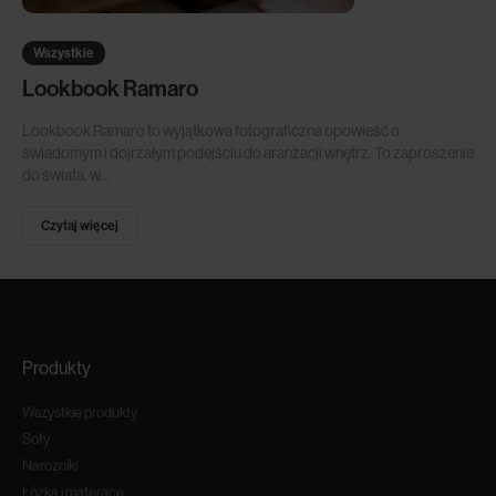
Wszystkie
Lookbook Ramaro
Lookbook Ramaro to wyjątkowa fotograficzna opowieść o
świadomym i dojrzałym podejściu do aranżacji wnętrz. To zaproszenie
do świata, w...
Czytaj więcej
Produkty
Wszystkie produkty
Sofy
Narożniki
Łóżka i materace