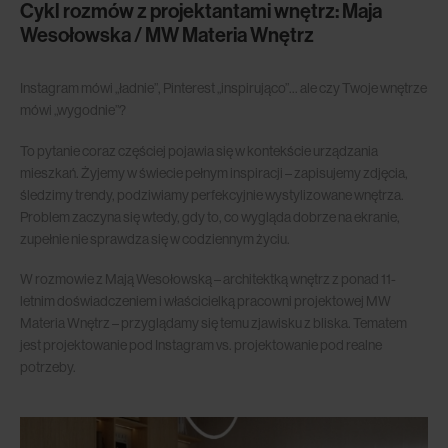
Cykl rozmów z projektantami wnętrz: Maja
Wesołowska / MW Materia Wnętrz
Instagram mówi „ładnie”, Pinterest „inspirująco”… ale czy Twoje wnętrze
mówi „wygodnie”?
To pytanie coraz częściej pojawia się w kontekście urządzania
mieszkań. Żyjemy w świecie pełnym inspiracji – zapisujemy zdjęcia,
śledzimy trendy, podziwiamy perfekcyjnie wystylizowane wnętrza.
Problem zaczyna się wtedy, gdy to, co wygląda dobrze na ekranie,
zupełnie nie sprawdza się w codziennym życiu.
W rozmowie z Mają Wesołowską – architektką wnętrz z ponad 11-
letnim doświadczeniem i właścicielką pracowni projektowej MW
Materia Wnętrz – przyglądamy się temu zjawisku z bliska. Tematem
jest projektowanie pod Instagram vs. projektowanie pod realne
potrzeby.