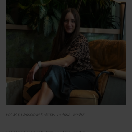
Fot. Maja Wesołowska @mw_materia_wnetrz