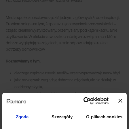
Fot. Maja Wesołowska @mw_materia_wnetrz
Media społecznościowe są dziś jednym z głównych źródeł inspiracji.
Problem polega na tym, że pokazują one wycinek rzeczywistości –
często idealnie wystylizowany, przemyślany pod kątem kadru, a nie
użytkowania. W efekcie łatwo zakochać się w rozwiązaniach, które
dobrze wyglądają na zdjęciach, ale nie odpowiadają na realne
potrzeby domowników.
Rozmawiamy o tym:
dlaczego inspiracje z social mediów często wprowadzają nas w błąd,
jakie rozwiązania wyglądają dobrze na zdjęciach, ale nie działają w
codziennym życiu,
czym naprawdę jest projektowanie „pod człowieka”,
co sprawia, że wnętrze jest funkcjonalne i ponadczasowe przez lata,
jak projektować przestrzeń, która zmienia się razem z nami,
w co warto inwestować, żeby mieszkać wygodnie i świadomie.
Zgoda
Szczegóły
O plikach cookies
Maja dzieli się swoim doświadczeniem z pracy nad wnętrzami