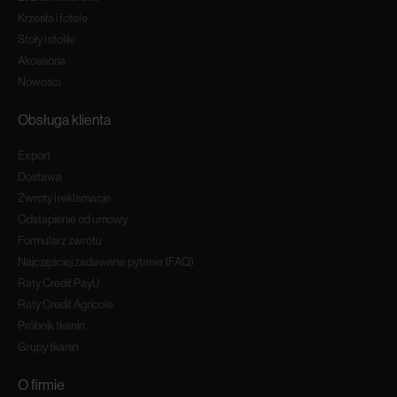
Krzesła i fotele
Stoły i stoliki
Akcesoria
Nowości
Obsługa klienta
Export
Dostawa
Zwroty i reklamacje
Odstapienie od umowy
Formularz zwrotu
Najczęściej zadawane pytania (FAQ)
Raty Credit PayU
Raty Credit Agricole
Próbnik tkanin
Grupy tkanin
O firmie