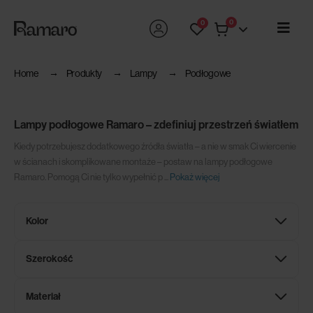
0
0
Home
Produkty
Lampy
Podłogowe
Lampy podłogowe Ramaro – zdefiniuj przestrzeń światłem
Kiedy potrzebujesz dodatkowego źródła światła – a nie w smak Ci wiercenie
w ścianach i skomplikowane montaże – postaw na lampy podłogowe
Ramaro. Pomogą Ci nie tylko wypełnić p
...
Pokaż więcej
Kolor
Szerokość
Materiał