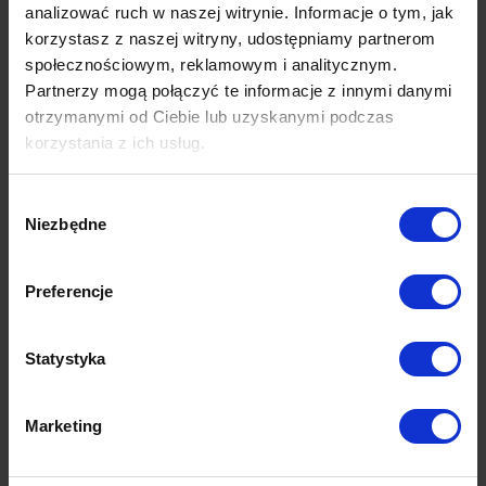
analizować ruch w naszej witrynie. Informacje o tym, jak
lampa podłogowa
korzystasz z naszej witryny, udostępniamy partnerom
społecznościowym, reklamowym i analitycznym.
1,545.00
zł
Partnerzy mogą połączyć te informacje z innymi danymi
otrzymanymi od Ciebie lub uzyskanymi podczas
korzystania z ich usług.
Wybór
Niezbędne
zgody
Preferencje
Światło – a tym samym i lampy – mają w uzyskaniu pożądanego charakteru
wnętrza równie duże znaczenie, jak odpowiedni kolor ścian i styl mebli.
Odpowiednia lampa może zmienić atmosferę pomieszczenia jak za
Statystyka
dotknięciem czarodziejskiej różdżki! Dlatego przy jej wyborze powinniśmy
kierować się nie tylko estetyką – ale i funkcją, którą ma pełnić. Mimo
rozmaitych podziałów, oświetlenie wnętrz można podzielić na 3 główne
Pokaż więcej
Marketing
rodzaje: zadaniowe, akcentujące oraz główne.