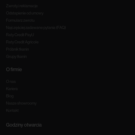
Zwroty i reklamacje
Odstapienie od umowy
Formularz zwrotu
Najczęściej zadawane pytania (FAQ)
Raty Credit PayU
Raty Credit Agricole
Próbnik tkanin
Grupy tkanin
O firmie
O nas
Kariera
Blog
Nasze showroomy
Kontakt
Godziny otwarcia