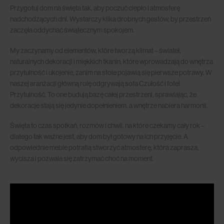
Przygotuj dom na święta tak, aby poczuć ciepło i atmosferę
nadchodzących dni.
Wystarczy kilka drobnych gestów, by przestrzeń
zaczęła oddychać świątecznym spokojem.
My zaczynamy od elementów, które tworzą klimat – świateł,
naturalnych dekoracji i miękkich tkanin, które wprowadzają do wnętrza
przytulność i ukojenie, zanim na stole pojawią się pierwsze potrawy.
W
naszej aranżacji główną rolę odgrywają sofa Czułość i fotel
Przytulność. To one budują bazę całej przestrzeni, sprawiając, że
dekoracje stają się jedynie dopełnieniem, a wnętrze nabiera harmonii.
Święta to czas spotkań, rozmów i chwil, na które czekamy cały rok –
dlatego tak ważne jest, aby dom był gotowy na ich przyjęcie. A
odpowiednie meble potrafią stworzyć atmosferę, która zaprasza,
wycisza i pozwala się zatrzymać choć na moment.