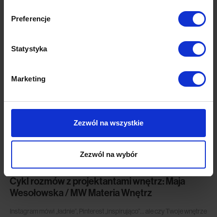
Preferencje
Statystyka
Ostatnie artykuły
Marketing
Zezwól na wszystkie
Zezwól na wybór
Wszystkie
Cykl rozmów z projektantami wnętrz: Maja
Wesołowska / MW Materia Wnętrz
Instagram mówi „ładnie”, Pinterest „inspirująco”… ale czy Twoje wnętrze