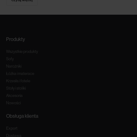
Produkty
Wszystkie produkty
Sofy
Narożniki
Łóżka i materace
Krzesła i fotele
Stoły i stoliki
Akcesoria
Nowości
Obsługa klienta
Export
Dostawa