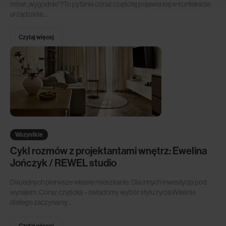
mówi „wygodnie”?To pytanie coraz częściej pojawia się w kontekście
urządzania...
Czytaj więcej
Wszystkie
Cykl rozmów z projektantami wnętrz: Ewelina
Jończyk / REWEL studio
Dla jednych pierwsze własne mieszkanie. Dla innych inwestycja pod
wynajem. Coraz częściej – świadomy wybór stylu życia.Właśnie
dlatego zaczynamy...
Czytaj więcej