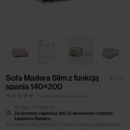
Sofa Madera Slim z funkcją
spania 140×200
( Na razie nie ma opinii o produkcie. )
0
out of 5
W ciągu: 5-6 tygodni.
Za dostawę zapłacisz 250 zł, wniesienie i montaż
zapewnia Ramaro.
Zamawiasz kilka produktów? Koszt dostawy naliczany jest