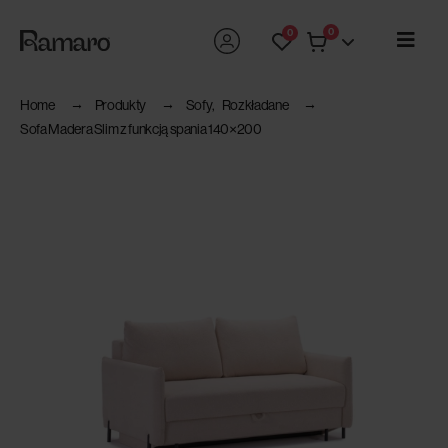
0
0
Home
Produkty
Sofy
,
Rozkładane
Sofa Madera Slim z funkcją spania 140×200