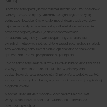
symetrią.
Siedzisko sofy opatrzyliśmy o minimalistyczne poduszki oparciowe,
tworząc klasyczną, a przy tym bardzo elegancką kompozycję.
Jednocześnie zadbaliśmy o to, aby mebel idealnie wpisywał się w
najnowsze trendy. Proste linie i kąty podłokietników nadają sofie
nowoczesnego wydźwięku, a skromność w detalach
ponadczasowego sznytu. Całość oparliśmy zaś na krótkich
okrągłych metalowych nóżkach, które zawadiacko nachodzą na boki
sofy — ten oryginalny akcent nadaje jej niebanalnego charakteru i
sprawia, że nie można przejść obok niej obojętnie.
Kolejna zaleta sofy Madera Slim? W zaledwie kilka sekund zamienisz
ją w wygodne miejsce do spania! Tak, tak! Wystarczy jedno
pociągniecie ręki, a kanapa posłuży Ci za komfortowe łóżko czy też
strefę do odpoczynku. Ułóż się więc wygodnie, wyprostuj nogi i oddaj
błogiemu lenistwu…
Madera Slim to kuzynka modelów Madera oraz Madera Soft.
Wszystkie meble z linii doskonale wkomponują się w każde
nowoczesne wnętrze.