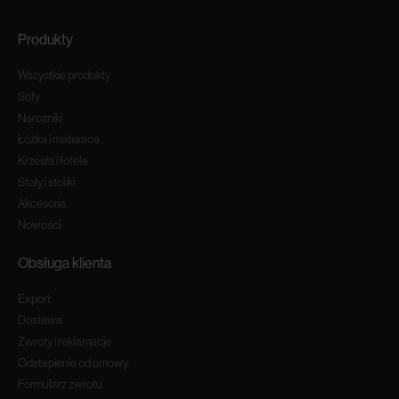
Produkty
Wszystkie produkty
Sofy
Narożniki
Łóżka i materace
Krzesła i fotele
Stoły i stoliki
Akcesoria
Nowości
Obsługa klienta
Export
Dostawa
Zwroty i reklamacje
Odstapienie od umowy
Formularz zwrotu