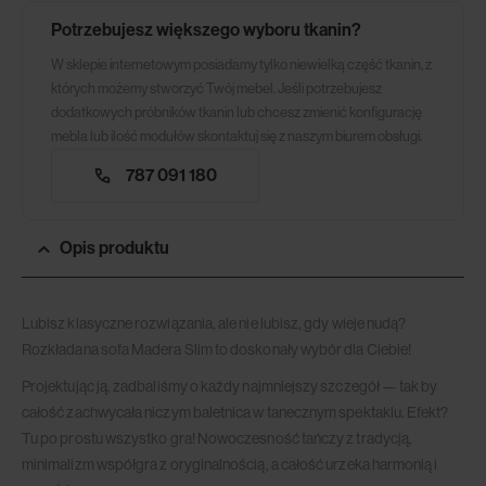
Potrzebujesz większego wyboru tkanin?
W sklepie internetowym posiadamy tylko niewielką część tkanin, z
których możemy stworzyć Twój mebel. Jeśli potrzebujesz
dodatkowych próbników tkanin lub chcesz zmienić konfigurację
mebla lub ilość modułów skontaktuj się z naszym biurem obsługi.
787 091 180
Opis produktu
Lubisz klasyczne rozwiązania, ale nie lubisz, gdy wieje nudą?
Rozkładana sofa Madera Slim to doskonały wybór dla Ciebie!
Projektując ją, zadbaliśmy o każdy najmniejszy szczegół — tak by
całość zachwycała niczym baletnica w tanecznym spektaklu. Efekt?
Tu po prostu wszystko gra! Nowoczesność tańczy z tradycją,
minimalizm współgra z oryginalnością, a całość urzeka harmonią i