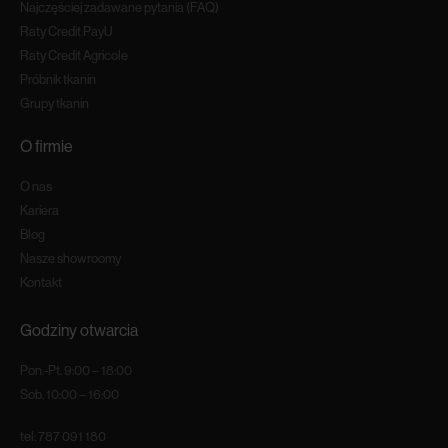
Najczęściej zadawane pytania (FAQ)
Raty Credit PayU
Raty Credit Agricole
Próbnik tkanin
Grupy tkanin
O firmie
O nas
Kariera
Blog
Nasze showroomy
Kontakt
Godziny otwarcia
Pon.-Pt. 9:00 – 18:00
Sob. 10:00 – 16:00
tel:
787 091 180