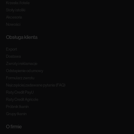
Krzesła i fotele
Stoły i stoliki
Akcesoria
Nowości
Obsługa klienta
Export
Dostawa
Zwroty i reklamacje
Odstapienie od umowy
Formularz zwrotu
Najczęściej zadawane pytania (FAQ)
Raty Credit PayU
Raty Credit Agricole
Próbnik tkanin
Grupy tkanin
O firmie