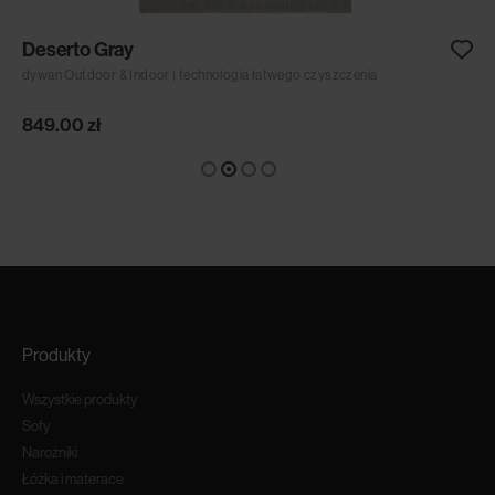
Deserto Gray
dywan Outdoor & Indoor | technologia łatwego czyszczenia
849.00
zł
Produkty
Wszystkie produkty
Sofy
Narożniki
Łóżka i materace