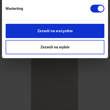
Opinie (0)
Marketing
Produkty w tej samej konfiguracji
Zezwól na wszystkie
Zezwól na wybór