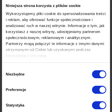
wygląd i trwałość na lata.
Niniejsza strona korzysta z plików cookie
Polipropylen jest odporny na ostre światło słoneczne, ale co z
Wykorzystujemy pliki cookie do spersonalizowania treści
wilgocią, deszczem, śniegiem czy mrozem? Dywany z tej kolekcji
i reklam, aby oferować funkcje społecznościowe i
odporne są na wszelkie warunki atmosferyczne! Dodatkowo, to co je
analizować ruch w naszej witrynie. Informacje o tym, jak
wyróżnia to fakt, że mogą być również używane w pomieszczeniach.
korzystasz z naszej witryny, udostępniamy partnerom
Idealnie sprawdzą się w kuchniach, łazienkach czy korytarzach, a więc
społecznościowym, reklamowym i analitycznym.
wszędzie tam, gdzie mogą być narażone na brud i wilgoć.
Partnerzy mogą połączyć te informacje z innymi danymi
Poznaj cechy charakterystyczne dywanów Outdoor & Indoor:
otrzymanymi od Ciebie lub uzyskanymi podczas
korzystania z ich usług.
wykonane z najlepszej jakości przędzy polipropylenowej w
naturalnych, ponadczasowych kolorach
sprawdzą się w każdych warunkach pogodowych
Wybór
Niezbędne
odporne na promieniowanie UV
zgody
technologia łatwego czyszczenia wodą
do wykorzystania zarówno w sypialni jak i na tarasie.
Preferencje
Dane techniczne
Statystyka