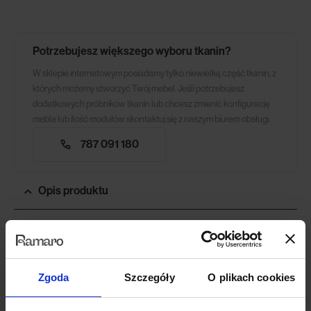
Potrzebujesz większego wyboru tkanin?
W sklepie internetowym posiadamy tylko niewielką część tkanin, z
których możemy stworzyć Twój mebel. Jeśli potrzebujesz
dodatkowych próbników tkanin lub chcesz zmienić konfigurację
mebla lub ilość modułów skontaktuj się z naszym biurem obsługi.
787 091 180
Opis produktu
Dywany z kolekcji Outdoor & Indoor wykonane są z najwyższej
jakości polipropylenu, co przekłada się na ich niezwykłą trwałość i
łatwe utrzymanie. Dodatkowo wyróżnia je wysoka odporność na
Zgoda
Szczegóły
O plikach cookies
promieniowanie UV. Dzięki temu masz gwarancję, że dekoracja
Twojego „salonu na świeżym powietrzu” zachowa swój doskonały