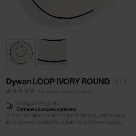
Dywan LOOP IVORY ROUND
( Na razie nie ma opinii o produkcie. )
0
out of 5
W ciągu: 3-5 tygodni.
Darmowa dostawa kurierem
Zamawiasz kilka produktów? Koszt dostawy naliczany jest
jednorazowo, niezależnie od ilości produktów w koszyku.