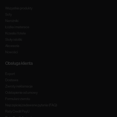
Wszystkie produkty
Sofy
Narożniki
Łóżka i materace
Krzesła i fotele
Stoły i stoliki
Akcesoria
Nowości
Obsługa klienta
Export
Dostawa
Zwroty i reklamacje
Odstapienie od umowy
Formularz zwrotu
Najczęściej zadawane pytania (FAQ)
Raty Credit PayU