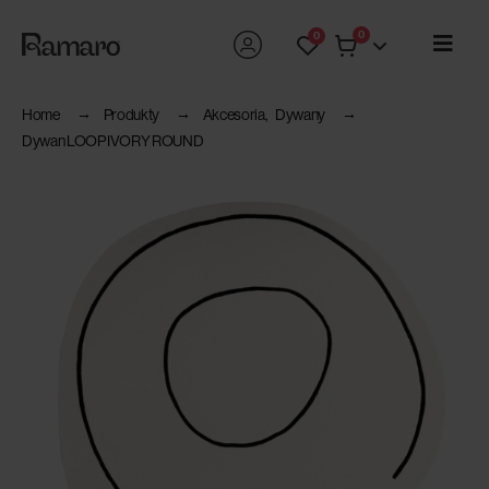
0
0
Home
Produkty
Akcesoria
,
Dywany
Dywan LOOP IVORY ROUND