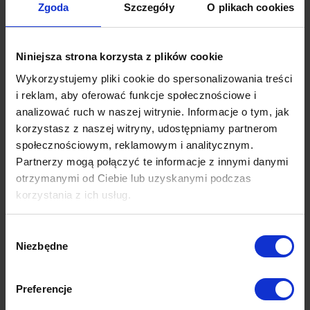
Handmade Collection to ekskluzywna kolekcja
ręcznie wykonanych
Zgoda
Szczegóły
O plikach cookies
dywanów
, która powstała z myślą o ludziach ceniących
oryginalne
wzornictwo i wysoką klasę materiałów
. Dywany z tej kolekcji
tworzone są ręcznie w Indiach, dzięki czemu posiadają
Niniejsza strona korzysta z plików cookie
niepowtarzalny charakter. Wyróżniają się najwyższą jakością,
Wykorzystujemy pliki cookie do spersonalizowania treści
uzyskaną dzięki zastosowaniu
wysokogatunkowej wełny z Nowej
i reklam, aby oferować funkcje społecznościowe i
Zelandii, włókien wiskozy, wiskozy bambusowej oraz
analizować ruch w naszej witrynie. Informacje o tym, jak
szlachetnego tencelu
. To idealna propozycja dla tych, którzy
korzystasz z naszej witryny, udostępniamy partnerom
szukają niebanalnych rozwiązań we wnętrzach. To uzupełnienie
społecznościowym, reklamowym i analitycznym.
nowoczesnych, minimalistycznych apartamentów, jak i naturalnych,
Partnerzy mogą połączyć te informacje z innymi danymi
skandynawskich przestrzeni.
otrzymanymi od Ciebie lub uzyskanymi podczas
korzystania z ich usług.
Co wyróżnia dywany z kolekcji Handmade?
– ręcznie wykonane w Indiach
Wybór
– tworzone przy użyciu naturalnych surowców
Niezbędne
zgody
– efekt trójwymiarowości (niektóre z dywanów z kolekcji Handmade
posiadają trójwymiarową strukturę runa)
Preferencje
– soft touch (dywany, które w składzie posiadają włókna wiskozy,