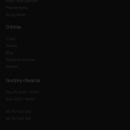
Raty Credit Agricole
Próbnik tkanin
Grupy tkanin
O firmie
O nas
Kariera
Blog
Nasze showroomy
Kontakt
Godziny otwarcia
Pon.-Pt. 9:00 – 18:00
Sob. 10:00 – 16:00
tel:
787 091 180
tel:
787 091 182