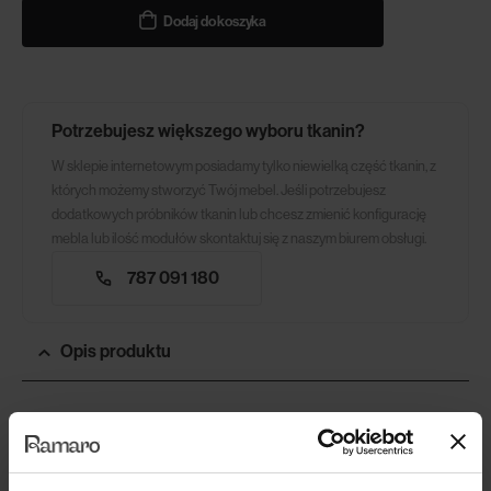
Dodaj do koszyka
Potrzebujesz większego wyboru tkanin?
W sklepie internetowym posiadamy tylko niewielką część tkanin, z
których możemy stworzyć Twój mebel. Jeśli potrzebujesz
dodatkowych próbników tkanin lub chcesz zmienić konfigurację
mebla lub ilość modułów skontaktuj się z naszym biurem obsługi.
787 091 180
Opis produktu
Dostępne rozmiary
:
fi 200 cm, fi 250 cm.