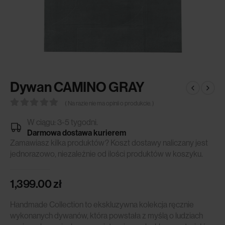
Dywan CAMINO GRAY
( Na razie nie ma opinii o produkcie. )
0
out of 5
W ciągu: 3-5 tygodni.
Darmowa dostawa kurierem
Zamawiasz kilka produktów? Koszt dostawy naliczany jest
jednorazowo, niezależnie od ilości produktów w koszyku.
1,399.00
zł
Handmade Collection to ekskluzywna kolekcja ręcznie
wykonanych dywanów, która powstała z myślą o ludziach