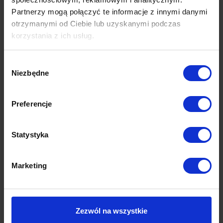
Partnerzy mogą połączyć te informacje z innymi danymi
Opinie (0)
otrzymanymi od Ciebie lub uzyskanymi podczas
korzystania z ich usług.
Wybór
Produkty z tej samej kolekcji
Niezbędne
zgody
Preferencje
Statystyka
Marketing
Zezwól na wszystkie