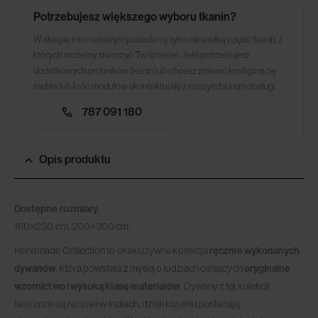
Potrzebujesz większego wyboru tkanin?
W sklepie internetowym posiadamy tylko niewielką część tkanin, z
których możemy stworzyć Twój mebel. Jeśli potrzebujesz
dodatkowych próbników tkanin lub chcesz zmienić konfigurację
mebla lub ilość modułów skontaktuj się z naszym biurem obsługi.
787 091 180
Opis produktu
Dostępne rozmiary
:
160×230 cm, 200×300 cm.
Handmade Collection to ekskluzywna kolekcja
ręcznie wykonanych
dywanów
, która powstała z myślą o ludziach ceniących
oryginalne
wzornictwo i wysoką klasę materiałów
. Dywany z tej kolekcji
tworzone są ręcznie w Indiach, dzięki czemu posiadają