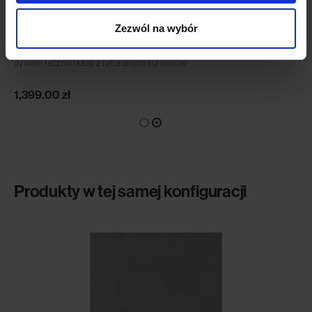
Zezwól na wybór
Camino Ivory
dywan | ręcznie tkany z naturalnych surowców
1,399.00
zł
Produkty w tej samej konfiguracji