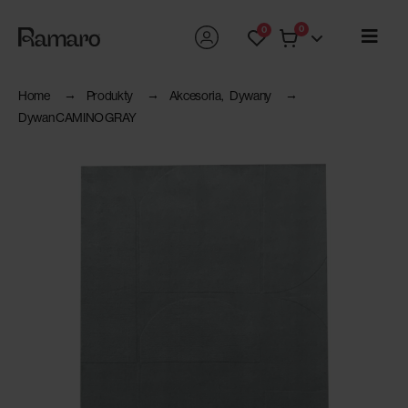
0
0
Home
Produkty
Akcesoria
,
Dywany
Dywan CAMINO GRAY