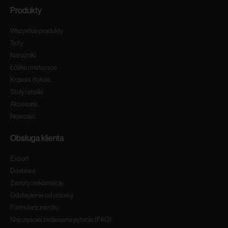
Produkty
Wszystkie produkty
Sofy
Narożniki
Łóżka i materace
Krzesła i fotele
Stoły i stoliki
Akcesoria
Nowości
Obsługa klienta
Export
Dostawa
Zwroty i reklamacje
Odstapienie od umowy
Formularz zwrotu
Najczęściej zadawane pytania (FAQ)