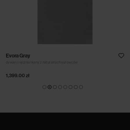
Evora Gray
dywan | ręcznie tkany z naturalnych surowców
1,399.00
zł