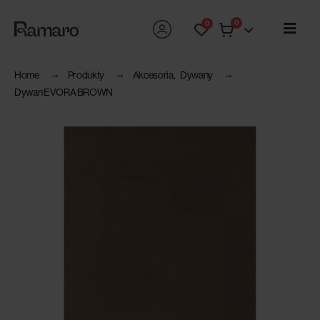
0
0
Home
Produkty
Akcesoria
,
Dywany
Dywan EVORA BROWN