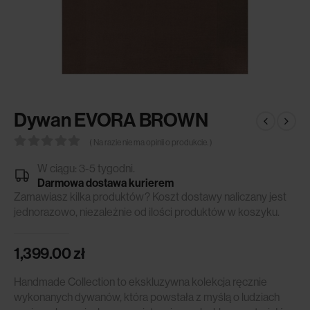
Dywan EVORA BROWN
( Na razie nie ma opinii o produkcie. )
0
out of 5
W ciągu: 3-5 tygodni.
Darmowa dostawa kurierem
Zamawiasz kilka produktów? Koszt dostawy naliczany jest
jednorazowo, niezależnie od ilości produktów w koszyku.
1,399.00
zł
Handmade Collection to ekskluzywna kolekcja ręcznie
wykonanych dywanów, która powstała z myślą o ludziach