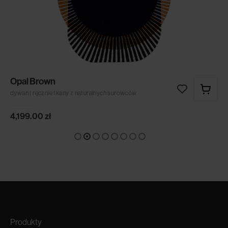
Opal Brown
dywan | ręcznie tkany z naturalnych surowców
4,199.00
zł
Produkty