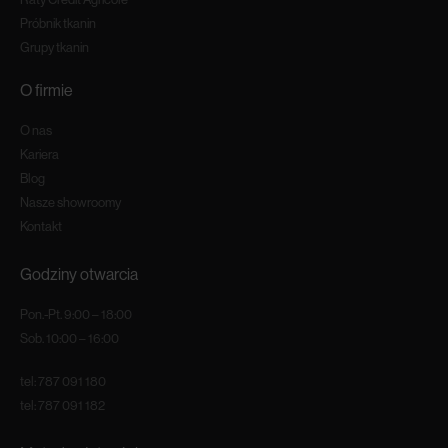
Próbnik tkanin
Grupy tkanin
O firmie
O nas
Kariera
Blog
Nasze showroomy
Kontakt
Godziny otwarcia
Pon.-Pt. 9:00 – 18:00
Sob. 10:00 – 16:00
tel:
787 091 180
tel:
787 091 182