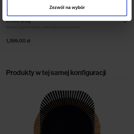
Zezwól na wybór
Evora Gray
dywan | ręcznie tkany z naturalnych surowców
1,399.00
zł
Produkty w tej samej konfiguracji