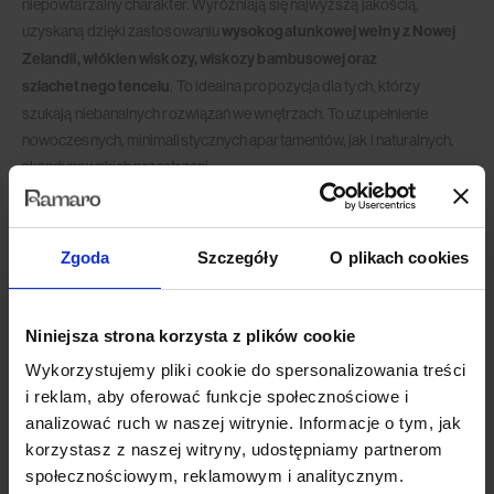
niepowtarzalny charakter. Wyróżniają się najwyższą jakością,
uzyskaną dzięki zastosowaniu
wysokogatunkowej wełny z Nowej
Zelandii, włókien wiskozy, wiskozy bambusowej oraz
szlachetnego tencelu
. To idealna propozycja dla tych, którzy
szukają niebanalnych rozwiązań we wnętrzach. To uzupełnienie
nowoczesnych, minimalistycznych apartamentów, jak i naturalnych,
skandynawskich przestrzeni.
Co wyróżnia dywany z kolekcji Handmade?
– ręcznie wykonane w Indiach
Zgoda
Szczegóły
O plikach cookies
– tworzone przy użyciu naturalnych surowców
– efekt trójwymiarowości (niektóre z dywanów z kolekcji Handmade
Niniejsza strona korzysta z plików cookie
posiadają trójwymiarową strukturę runa)
Wykorzystujemy pliki cookie do spersonalizowania treści
– soft touch (dywany, które w składzie posiadają włókna wiskozy,
i reklam, aby oferować funkcje społecznościowe i
charakteryzują się niezwykle miękkim i przyjemnym w dotyku runem).
analizować ruch w naszej witrynie. Informacje o tym, jak
korzystasz z naszej witryny, udostępniamy partnerom
Dane techniczne
społecznościowym, reklamowym i analitycznym.