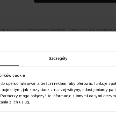
anin, z których możemy stworzyć Twój mebel. Jeśli potrzebujesz dodatkowych
ktuj się z naszym biurem obsługi.
Szczegóły
(0)
 plików cookie
do spersonalizowania treści i reklam, aby oferować funkcje sp
ormacje o tym, jak korzystasz z naszej witryny, udostępniamy p
e wykonanych dywanów
, która powstała z myślą o ludziach ceniąc
Partnerzy mogą połączyć te informacje z innymi danymi otrzym
zięki czemu posiadają niepowtarzalny charakter. Wyróżniają się na
nia z ich usług.
wiskozy, wiskozy bambusowej oraz szlachetnego tencelu
. To id
, minimalistycznych apartamentów, jak i naturalnych, skandynawsk