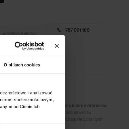
787 091 180
 próbników tkanin lub
O plikach cookies
ołecznościowe i analizować
artnerom społecznościowym,
ych
oryginalne wzornictwo i wysoką klasę materiałów
.
anymi od Ciebie lub
jwyższą jakością, uzyskaną dzięki zastosowaniu
ealna propozycja dla tych, którzy szukają niebanalnych
ich przestrzeni.