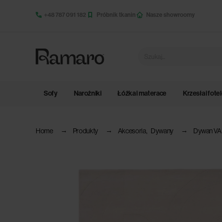
+48 787 091 182
Próbnik tkanin
Nasze showroomy
Sofy
Narożniki
Łóżka i materace
Krzesła i fote
Home
Produkty
Akcesoria
,
Dywany
Dywan V