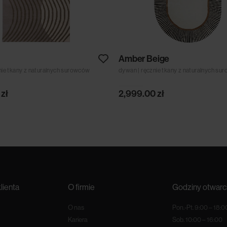
Amber Beige
nie tkany z naturalnych surowców
dywan | ręcznie tkany z naturalnych s
0
zł
2,999.00
zł
lienta
O firmie
Godziny otwarc
O nas
Pon.-Pt. 9:00 – 18:0
Kariera
Sob. 10:00 – 16:00