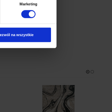
Marketing
ezwól na wszystkie
dotyku runem).