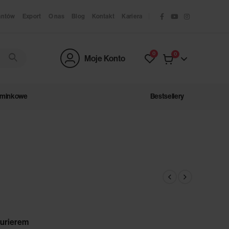
antów
Export
O nas
Blog
Kontakt
Kariera
0
0
Moje Konto
ominkowe
Bestsellery
urierem