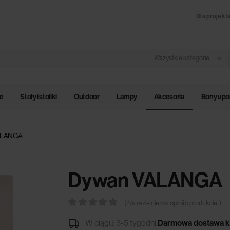
Dla projekt
Wszystkie kategorie
le
Stoły i stoliki
Outdoor
Lampy
Akcesoria
Bony up
ALANGA
Dywan VALANGA
( Na razie nie ma opinii o produkcie. )
0
out of 5
W ciągu: 3-5 tygodni.
Darmowa dostawa k