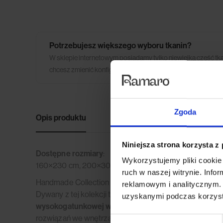
Potrzebujesz większego wyboru tkanin?
W sklepie internetowym posiadamy tylko niewielką część tk
chcesz zmienić konfigurację mebla lub ilość modułów skonta
Zgoda
Opis produktu
Dane techniczne
Opinie 
Niniejsza strona korzysta z
Dostępne rozmiary
:
Wykorzystujemy pliki cookie 
160×230 cm, 200×300 cm.
ruch w naszej witrynie. Inf
Handmade Collection to ekskluzywna kolekcja
ręczni
reklamowym i analitycznym. 
Dywany z tej kolekcji tworzone są ręcznie w Indiach, d
uzyskanymi podczas korzysta
wysokogatunkowej wełny z Nowej Zelandii, włókien 
rozwiązań we wnętrzach. To uzupełnienie nowoczesnych
Wybór