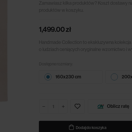
Zamawiasz kilka produktów? Koszt dostawy nali
produktów w koszyku.
1,499.00
zł
Handmade Collection to ekskluzywna kolekcja
o ludziach ceniących oryginalne wzornictwo i 
Dostępne rozmiary:
160x230 cm
200
Oblicz ratę
Dodaj do koszyka