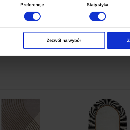
Preferencje
Statystyka
ji Handmade posiadają trójwymiarową strukturę runa)
Zezwól na wybór
Z
na wiskozy, charakteryzują się niezwykle miękkim i przyjemnym w 