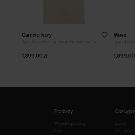
Camino Ivory
Wave
ców
dywan | ręcznie tkany z naturalnych surowców
dywan | ręcz
1,399.00
zł
1,899.0
Produkty
Obsługa k
Wszystkie produkty
Export
Sofy
Dostawa