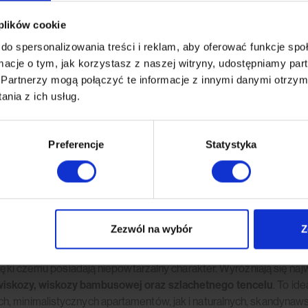
 plików cookie
do spersonalizowania treści i reklam, aby oferować funkcje sp
ormacje o tym, jak korzystasz z naszej witryny, udostępniamy p
Partnerzy mogą połączyć te informacje z innymi danymi otrzym
anin, z których możemy stworzyć Twój mebel. Jeśli potrzebujesz dodatkowych
nia z ich usług.
ktuj się z naszym biurem obsługi.
Preferencje
Statystyka
(0)
Zezwól na wybór
Z
e wykonanych dywanów
, która powstała z myślą o ludziach ceniąc
zięki czemu posiadają niepowtarzalny charakter. Wyróżniają się na
wiskozy, wiskozy bambusowej oraz szlachetnego tencelu
. To id
, minimalistycznych apartamentów, jak i naturalnych, skandynawsk