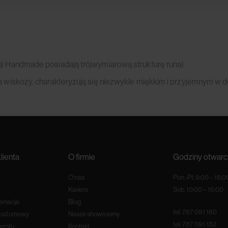
ji Handmade posiadają trójwymiarową strukturę runa)
na wiskozy, charakteryzują się niezwykle miękkim i przyjemnym w 
lienta
O firmie
Godziny otwarc
O nas
Pon.-Pt. 9:00 – 18:0
Kariera
Sob. 10:00 – 16:00
lamacje
Blog
tel:
787 091 180
e od umowy
Nasze showroomy
tel:
787 091 182
wrotu
Kontakt