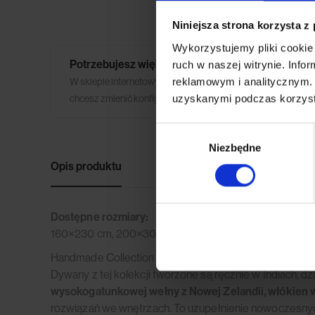
Niniejsza strona korzysta z
Wykorzystujemy pliki cookie 
Potrzebujesz większego wyboru tkanin?
ruch w naszej witrynie. Inf
reklamowym i analitycznym. 
W sklepie internetowym posiadamy tylko niewielką część tk
uzyskanymi podczas korzysta
chcesz zmienić konfigurację mebla lub ilość modułów skonta
Wybór
Niezbędne
zgody
Opis produktu
Dane techniczne
Opinie 
Dostępne rozmiary:
160×230 cm, 200×300 cm.
Handmade Collection to ekskluzywna kolekcja
ręczni
Dywany z tej kolekcji tworzone są ręcznie w Indiach, d
wysokogatunkowej wełny z Nowej Zelandii, włókien 
rozwiązań we wnętrzach. To uzupełnienie nowoczesnych