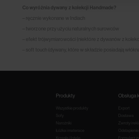
Co wyróżnia dywany z kolekcji Handmade?
– ręcznie wykonane w Indiach
– tworzone przy użyciu naturalnych surowców
– efekt trójwymiarowości (niektóre z dywanów z kolekc
– soft touch (dywany, które w składzie posiadają włók
Produkty
Obsługa k
Wszystkie produkty
Export
Sofy
Dostawa
Narożniki
Zwroty i rek
Łóżka i materace
Odstapieni
Krzesła i fotele
Formularz z