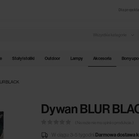
Dla projekt
Wszystkie kategorie
le
Stoły i stoliki
Outdoor
Lampy
Akcesoria
Bony up
LUR BLACK
Dywan BLUR BLA
( Na razie nie ma opinii o produkcie. )
0
out of 5
W ciągu: 3-5 tygodni.
Darmowa dostawa k