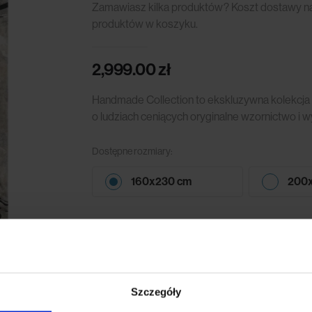
Zamawiasz kilka produktów? Koszt dostawy nali
produktów w koszyku.
2,999.00
zł
Handmade Collection to ekskluzywna kolekcja
o ludziach ceniących oryginalne wzornictwo i 
Dostępne rozmiary:
160x230 cm
200
Oblicz ratę
Szczegóły
Dodaj do koszyka