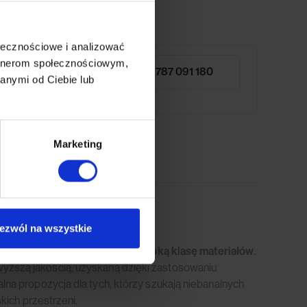
ołecznościowe i analizować
artnerom społecznościowym,
787 091 180
anymi od Ciebie lub
 próbników tkanin lub
Marketing
ezwól na wszystkie
ych
oryginalne wzornictwo i wysoką klasę materiałów
.
jwyższą jakością, uzyskaną dzięki zastosowaniu
ealna propozycja dla tych, którzy szukają niebanalnych
ich przestrzeni.