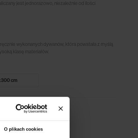
czany jest jednorazowo, niezależnie od ilości
 ręcznie wykonanych dywanów, która powstała z myślą
wysoką klasę materiałów.
x300 cm
Oblicz ratę
O plikach cookies