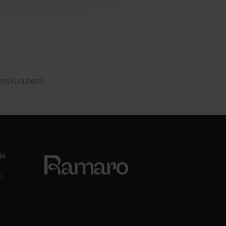
dotyku runem)
ia
0