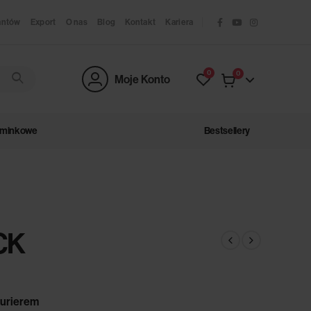
antów
Export
O nas
Blog
Kontakt
Kariera
0
0
Moje Konto
ominkowe
Bestsellery
CK
urierem