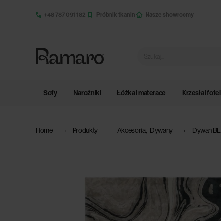
+48 787 091 182
Próbnik tkanin
Nasze showroomy
Sofy
Narożniki
Łóżka i materace
Krzesła i fote
Home
Produkty
Akcesoria
,
Dywany
Dywan B