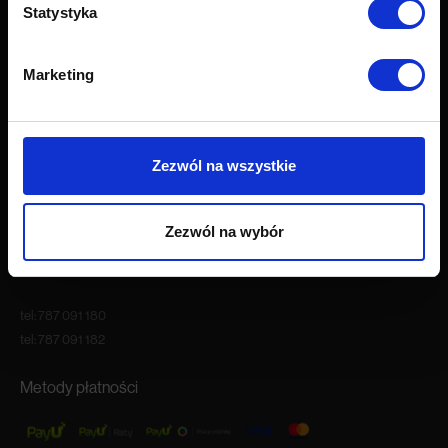
Statystyka
O firmie
O nas
Marketing
Kariera
Blog
Nasze showroomy
Kontakt
Zezwól na wszystkie
Godziny otwarcia
Zezwól na wybór
Pon.-Pt. 9:00 – 18:00
Sob. 10:00 – 16:00
tel:
787 091 180
tel:
787 091 182
Metody płatności