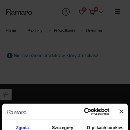
0
0
Home
Produkty
Próbki tkanin
Dress me
Nie znaleziono produktów, których szukasz.
Produkty
Wszystkie produkty
Sofy
Zgoda
Szczegóły
O plikach cookies