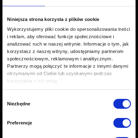
Narożniki
Łóżka i materace
Krzesła i fotele
Niniejsza strona korzysta z plików cookie
Stoły i stoliki
Wykorzystujemy pliki cookie do spersonalizowania treści
Akcesoria
i reklam, aby oferować funkcje społecznościowe i
Nowości
analizować ruch w naszej witrynie. Informacje o tym, jak
korzystasz z naszej witryny, udostępniamy partnerom
Obsługa klienta
społecznościowym, reklamowym i analitycznym.
Partnerzy mogą połączyć te informacje z innymi danymi
Export
otrzymanymi od Ciebie lub uzyskanymi podczas
Dostawa
korzystania z ich usług.
Zwroty i reklamacje
Odstapienie od umowy
Formularz zwrotu
Wybór
Najczęściej zadawane pytania (FAQ)
Niezbędne
zgody
Raty Credit PayU
Raty Credit Agricole
Preferencje
Próbnik tkanin
Grupy tkanin