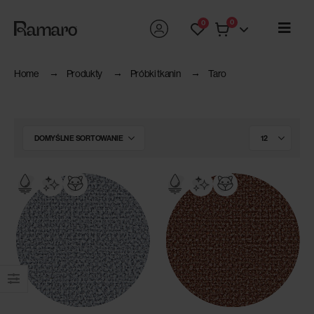
0
0
Home
Produkty
Próbki tkanin
Taro