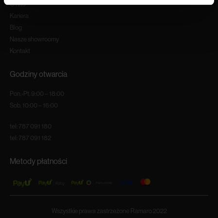
O nas
Kariera
Blog
Nasze showroomy
Kontakt
Godziny otwarcia
Pon.-Pt. 9:00 – 18:00
Sob. 10:00 – 16:00
tel:
787 091 180
tel:
787 091 182
Metody płatności
Wszystkie prawa zastrzeżone Ramaro 2022