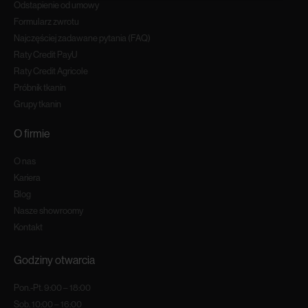
Odstapienie od umowy
Formularz zwrotu
Najczęściej zadawane pytania (FAQ)
Raty Credit PayU
Raty Credit Agricole
Próbnik tkanin
Grupy tkanin
O firmie
O nas
Kariera
Blog
Nasze showroomy
Kontakt
Godziny otwarcia
Pon.-Pt. 9:00 – 18:00
Sob. 10:00 – 16:00