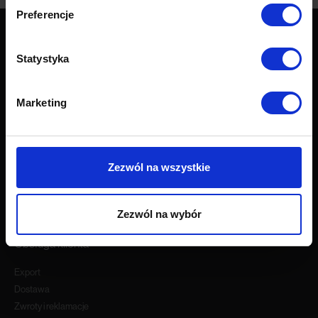
Preferencje
Statystyka
Produkty
Wszystkie produkty
Marketing
Sofy
Narożniki
Łóżka i materace
Krzesła i fotele
Zezwól na wszystkie
Stoły i stoliki
Akcesoria
Zezwól na wybór
Nowości
Obsługa klienta
Export
Dostawa
Zwroty i reklamacje