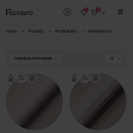
0
0
Home
Produkty
Próbki tkanin
Persempra 1.0