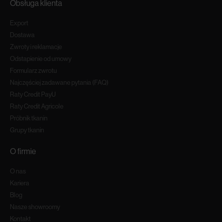
Obsługa klienta
Export
Dostawa
Zwroty i reklamacje
Odstapienie od umowy
Formularz zwrotu
Najczęściej zadawane pytania (FAQ)
Raty Credit PayU
Raty Credit Agricole
Próbnik tkanin
Grupy tkanin
O firmie
O nas
Kariera
Blog
Nasze showroomy
Kontakt