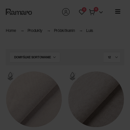
0
0
Home
Produkty
Próbki tkanin
Luis