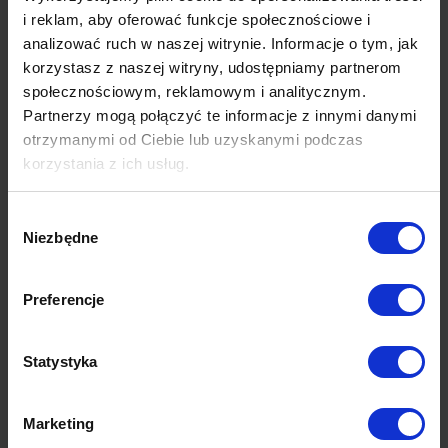
i reklam, aby oferować funkcje społecznościowe i
Luis 80
Luis 85
analizować ruch w naszej witrynie. Informacje o tym, jak
korzystasz z naszej witryny, udostępniamy partnerom
Darmowa próbka
Darmowa próbka
społecznościowym, reklamowym i analitycznym.
Partnerzy mogą połączyć te informacje z innymi danymi
otrzymanymi od Ciebie lub uzyskanymi podczas
korzystania z ich usług.
Wybór
Niezbędne
zgody
Preferencje
Luis 97
Statystyka
Darmowa próbka
Marketing