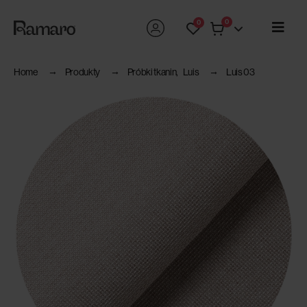
0
0
Home
Produkty
Próbki tkanin
,
Luis
Luis 03