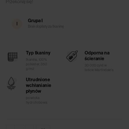
Przekonaj się!
Grupa I
I
Brak dopłaty za tkaninę
Typ tkaniny
Odporna na
ścieranie
tkanina, 100%
poliester, 350
30 000 cykli w
g/m2
teście Martindale'a
Utrudnione
wchłanianie
płynów
powłoka
hydrofobowa