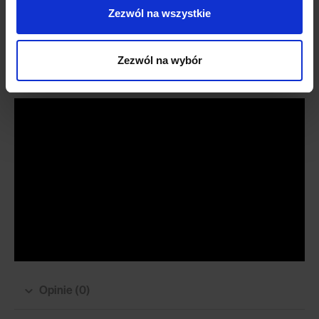
Tkanina Luis słynie ze swojej wybitnie hydrofobowej technologii
Zezwól na wszystkie
ochronnej. Dzięki niej płyny nie wnikają w głąb włókien tkaniny, a do
czyszczenia będziesz potrzebować jedynie delikatnie zwilżonej
wodą ściereczki.
Zezwól na wybór
Opinie (0)