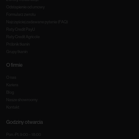
Odstapienie od umowy
Formularz zwrotu
Najczęściej zadawane pytania (FAQ)
Raty Credit PayU
Raty Credit Agricole
Próbnik tkanin
Grupy tkanin
O firmie
O nas
Kariera
Blog
Nasze showroomy
Kontakt
Godziny otwarcia
Pon.-Pt. 9:00 – 18:00