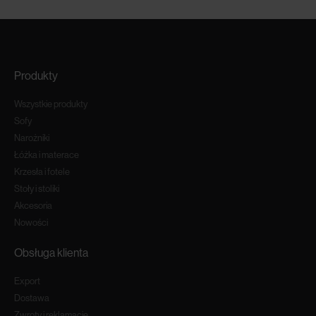
Produkty
Wszystkie produkty
Sofy
Narożniki
Łóżka i materace
Krzesła i fotele
Stoły i stoliki
Akcesoria
Nowości
Obsługa klienta
Export
Dostawa
Zwroty i reklamacje