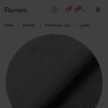
0
0
Home
Produkty
Próbki tkanin
,
Luis
Luis 85