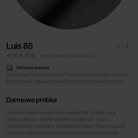
Luis 85
( Na razie nie ma opinii o produkcie. )
0
out of 5
Darmowa dostawa
Zamawiasz kilka produktów? Koszt dostawy naliczany jest
jednorazowo, niezależnie od ilości produktów w koszyku.
Darmowa próbka
Jej lekka, marmurkowa struktura jest tak przyjemna w
dotyku, jak letni, ciepły poranek w ogrodzie. A ten
nietuzinkowy, naturalnie pociągający splot? Robi wrażenie
nawet na największych koneserach sztuki tapicerskiej.