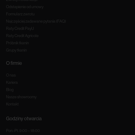
Odstapienie od umowy
Formularz zwrotu
Najczęściej zadawane pytania (FAQ)
Raty Credit PayU
Raty Credit Agricole
Próbnik tkanin
Grupy tkanin
O firmie
O nas
Kariera
Blog
Nasze showroomy
Kontakt
Godziny otwarcia
Pon.-Pt. 9:00 – 18:00