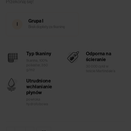
Przekonaj się!
Grupa I
I
Brak dopłaty za tkaninę
Typ tkaniny
Odporna na
ścieranie
tkanina, 100%
poliester, 350
30 000 cykli w
g/m2
teście Martindale'a
Utrudnione
wchłanianie
płynów
powłoka
hydrofobowa