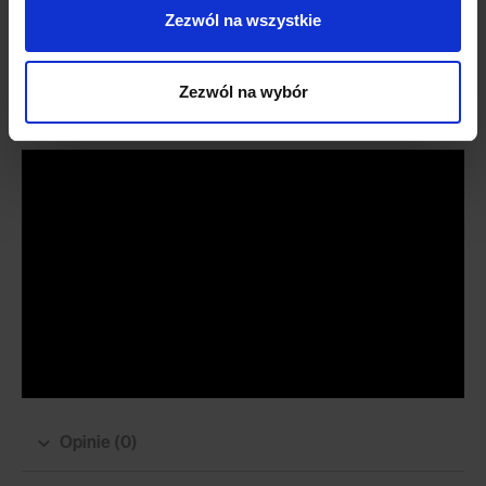
Tkanina Luis słynie ze swojej wybitnie hydrofobowej technologii
Zezwól na wszystkie
ochronnej. Dzięki niej płyny nie wnikają w głąb włókien tkaniny, a do
czyszczenia będziesz potrzebować jedynie delikatnie zwilżonej
wodą ściereczki.
Zezwól na wybór
Opinie (0)