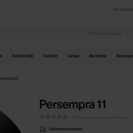
Dla projekt
Wszystkie kategorie
le
Stoły i stoliki
Outdoor
Lampy
Akcesoria
Bony up
ersempra 11
Persempra 11
( Na razie nie ma opinii o produkcie. )
0
out of 5
Darmowa dostawa