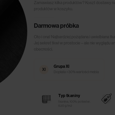
Zamawiasz kilka produktów? Koszt dostawy nali
produktów w koszyku.
Darmowa próbka
Oto i ona! Najbardziej pożądana i uwielbiana t
Jej sekret tkwi w prostocie – ale nie wyglądu ani
obecności.
Grupa XI
XI
Dopłata +30% wartości mebla
Typ tkaniny
tkanina, 100% poliester,
520 g/m2