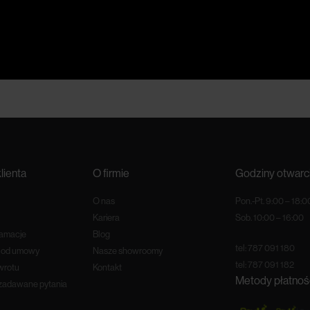
lienta
O firmie
Godziny otwarc
O nas
Pon.-Pt. 9:00 – 18:0
Kariera
Sob. 10:00 – 16:00
lamacje
Blog
tel:
787 091 180
e od umowy
Nasze showroomy
tel:
787 091 182
wrotu
Kontakt
Metody płatnoś
 zadawane pytania