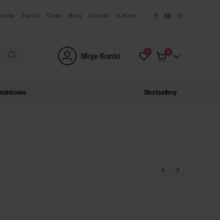
antów
Export
O nas
Blog
Kontakt
Kariera
0
0
Moje Konto
ominkowe
Bestsellery