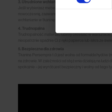
3. Utrudnione wchłanianie płynów i łatwe czyszczeni
Jeśli wybierasz mebel swoich marzeń, ale oczami wyob
nowoczesną, zaawansowaną
NANO STOP SYSTEM
– 
wchłanianie w tkaninę rozlanych płynów oraz ułatwienie
4. Trudnopalna
Trudnopalność materiału lubimy określać w warsztacie 
nieopatrznie spadnie Ci z ręki papieros lub iskra ze ś
5. Bezpieczna dla zdrowia
Tkanina Persempra 1.0 jest wolna od formaldehydów (m.i
na zdrowie. W zależności od stężenia działają na ludzi
spokojnie – jej wyrób jest bezpieczny i wolny od tego 