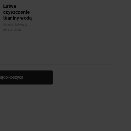
Łatwe
czyszczenie
tkaniny wodą
tkanina łatwa w
utrzymaniu
aj do koszyka