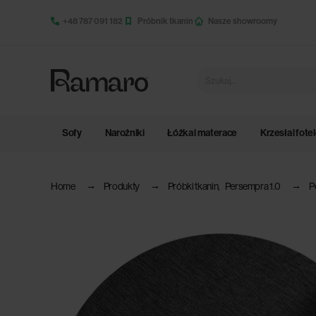
+48 787 091 182
Próbnik tkanin
Nasze showroomy
Sofy
Narożniki
Łóżka i materace
Krzesła i fote
Home
Produkty
Próbki tkanin
,
Persempra 1.0
P