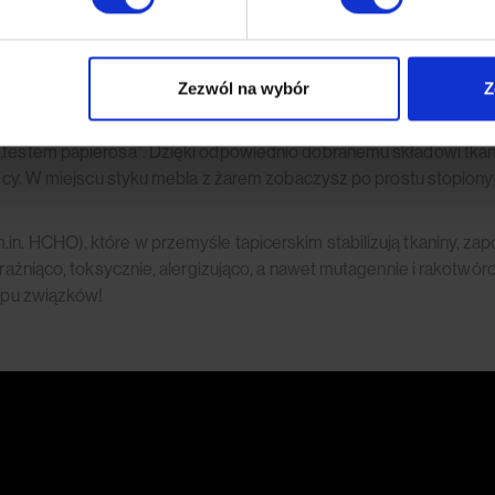
e
raźni widzisz, jak na obicie chlusta rozlana kawa… Możesz odetc
technologię opartą na nanocząsteczkach, która pozwala utrzymać 
 usuwania z niej wszelkiego rodzaju plam (nawet tych już dawno za
Zezwól na wybór
Z
„testem papierosa”. Dzięki odpowiednio dobranemu składowi tkanin
wiecy. W miejscu styku mebla z żarem zobaczysz po prostu stopiony
n. HCHO), które w przemyśle tapicerskim stabilizują tkaniny, zap
 drażniąco, toksycznie, alergizująco, a nawet mutagennie i rakotw
typu związków!