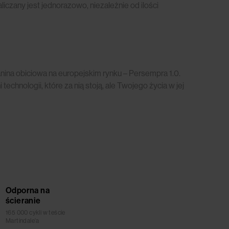
czany jest jednorazowo, niezależnie od ilości
kanina obiciowa na europejskim rynku – Persempra 1.0.
 technologii, które za nią stoją, ale Twojego życia w jej
Odporna na
ścieranie
165 000 cykli w teście
Martindale'a