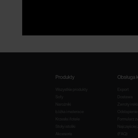
Produkty
Obsługa k
Wszystkie produkty
Export
Sofy
Dostawa
Narożniki
Zwroty i rek
Łóżka i materace
Odstapieni
Krzesła i fotele
Formularz z
Stoły i stoliki
Najczęściej
Akcesoria
(FAQ)