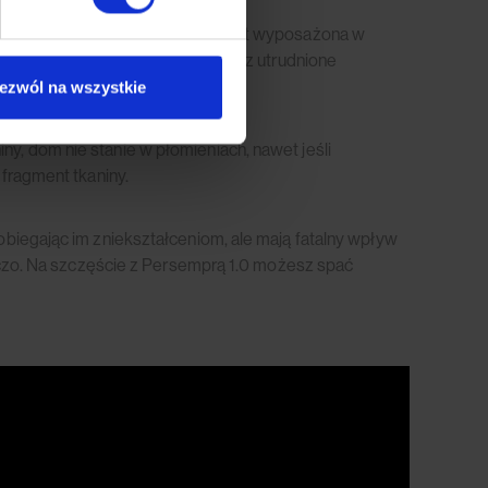
hnąć z ulgą. Tkanina Persempra jest wyposażona w
tkaninę w czystości. Jak? Poprzez utrudnione
schniętych!).
ezwól na wszystkie
y, dom nie stanie w płomieniach, nawet jeśli
 fragment tkaniny.
obiegając im zniekształceniom, ale mają fatalny wpływ
órczo. Na szczęście z Persemprą 1.0 możesz spać