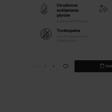
Utrudnione
wchłanianie
płynów
powłoka hydrofobowa
Trudnopalna
wysoka odporność na
działanie ognia
Dod