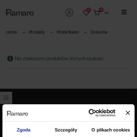
0
0
Home
Produkty
Próbki tkanin
Dress me
Nie znaleziono produktów, których szukasz.
Produkty
Wszystkie produkty
Zgoda
Szczegóły
O plikach cookies
Sofy