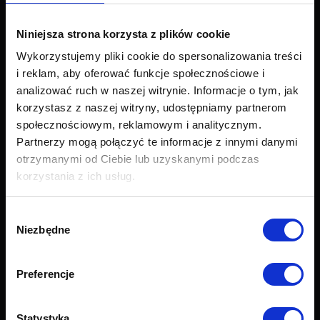
Narożniki
Łóżka i materace
Niniejsza strona korzysta z plików cookie
Krzesła i fotele
Wykorzystujemy pliki cookie do spersonalizowania treści
Stoły i stoliki
i reklam, aby oferować funkcje społecznościowe i
Akcesoria
analizować ruch w naszej witrynie. Informacje o tym, jak
Nowości
korzystasz z naszej witryny, udostępniamy partnerom
Obsługa klienta
społecznościowym, reklamowym i analitycznym.
Partnerzy mogą połączyć te informacje z innymi danymi
Export
otrzymanymi od Ciebie lub uzyskanymi podczas
Dostawa
korzystania z ich usług.
Zwroty i reklamacje
Odstapienie od umowy
Wybór
Formularz zwrotu
Niezbędne
zgody
Najczęściej zadawane pytania (FAQ)
Raty Credit PayU
Raty Credit Agricole
Preferencje
Próbnik tkanin
Grupy tkanin
Statystyka