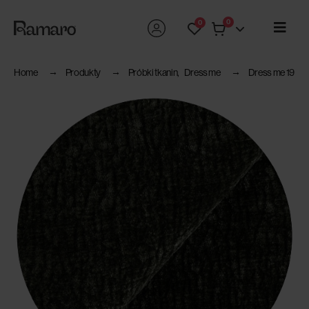
0
0
Home
Produkty
Próbki tkanin
,
Dress me
Dress me 19