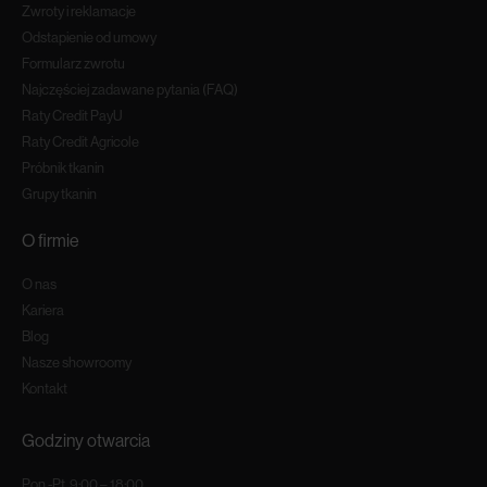
Zwroty i reklamacje
Odstapienie od umowy
Formularz zwrotu
Najczęściej zadawane pytania (FAQ)
Raty Credit PayU
Raty Credit Agricole
Próbnik tkanin
Grupy tkanin
O firmie
O nas
Kariera
Blog
Nasze showroomy
Kontakt
Godziny otwarcia
Pon.-Pt. 9:00 – 18:00