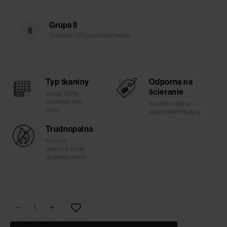
Grupa II
II
Dopłata +12% wartości mebla
Typ tkaniny
Odporna na
ścieranie
szenil, 100%
poliester, 580
100 000 cykli w
g/m2
teście Martindale'a
Trudnopalna
wysoka
odporność na
działanie ognia