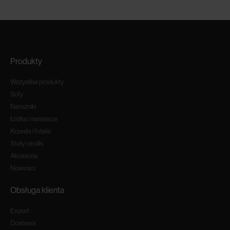
Produkty
Wszystkie produkty
Sofy
Narożniki
Łóżka i materace
Krzesła i fotele
Stoły i stoliki
Akcesoria
Nowości
Obsługa klienta
Export
Dostawa