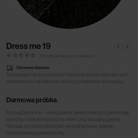
Dress me 19
( Na razie nie ma opinii o produkcie. )
0
out of 5
Darmowa dostawa
Zamawiasz kilka produktów? Koszt dostawy naliczany jest
jednorazowo, niezależnie od ilości produktów w koszyku.
Darmowa próbka
Poznaj Dress me – nieregularna, falista struktura gwarantuje
wyraźny i charakterystyczny efekt oraz wizualną głębię,
tworząc na meblu niezwykle nieszablonową, pięknie
teksturowaną powierzchnię.