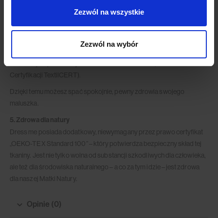
4. Bezpieczna dla dzieci
Zezwól na wszystkie
Dress me spełnia nawet najbardziej restrykcyjne normy stosowane
przy produkcji wyrobów dla dzieci i niemowląt – a jej bezpieczeństwo
zostało potwierdzone takimi certyfikatami jak “Bezpieczny dla
Zezwól na wybór
niemowląt”, “Bezpieczny dla dziecka” oraz “Przyjazny dla człowieka”,
nadawanymi przez Instytut Włókiennictwa w Łodzi (Zakład
Certyfikacji TextilCERT).
Dzięki temu możesz spać spokojnie, pewny zdrowia swojego
maluszka.
5. Zdrowa dla natury
Dress me posiada dodatkowy, niewymagany przez prawo certyfikat
„OEKO-TEX Standard 100” – który potwierdza bezpieczny skład tej
tkaniny. Jest nie tylko wolna od substancji szkodliwych dla człowieka,
ale też dla środowiska naturalnego – a co za tym idzie – jest zdrowa
dla naszej Matki Natury.
Opinie (0)