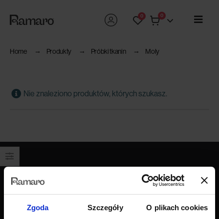
0
0
Home
Produkty
Próbki tkanin
Moly
Nie znaleziono produktów, których szukasz.
Produkty
Wszystkie produkty
Zgoda
Szczegóły
O plikach cookies
Sofy