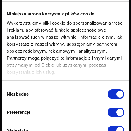
Narożniki
Łóżka i materace
Niniejsza strona korzysta z plików cookie
Krzesła i fotele
Wykorzystujemy pliki cookie do spersonalizowania treści
Stoły i stoliki
i reklam, aby oferować funkcje społecznościowe i
Akcesoria
analizować ruch w naszej witrynie. Informacje o tym, jak
Nowości
korzystasz z naszej witryny, udostępniamy partnerom
Obsługa klienta
społecznościowym, reklamowym i analitycznym.
Partnerzy mogą połączyć te informacje z innymi danymi
Export
otrzymanymi od Ciebie lub uzyskanymi podczas
Dostawa
korzystania z ich usług.
Zwroty i reklamacje
Odstapienie od umowy
Wybór
Formularz zwrotu
Niezbędne
zgody
Najczęściej zadawane pytania (FAQ)
Raty Credit PayU
Raty Credit Agricole
Preferencje
Próbnik tkanin
Grupy tkanin
Statystyka