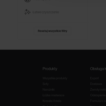
Łatwe czyszczenie
Resetuj wszystkie filtry
Produkty
Obsługa k
Wszystkie produkty
Export
Sofy
Dostawa
Narożniki
Zwroty i rek
Łóżka i materace
Odstapieni
Krzesła i fotele
Formularz z