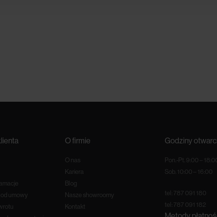
lienta
O firmie
Godziny otwarc
O nas
Pon.-Pt. 9:00 – 18:0
Kariera
Sob. 10:00 – 16:00
lamacje
Blog
tel:
787 091 180
e od umowy
Nasze showroomy
tel:
787 091 182
wrotu
Kontakt
Metody płatnoś