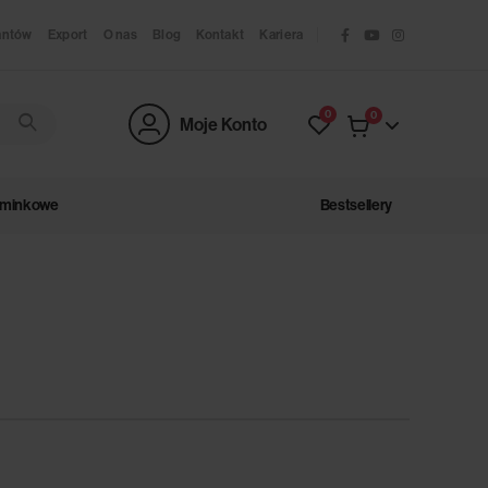
antów
Export
O nas
Blog
Kontakt
Kariera
0
0
Moje Konto
ominkowe
Bestsellery