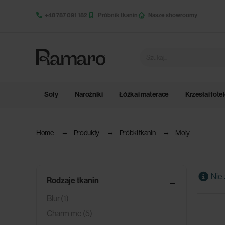
+48 787 091 182
Próbnik tkanin
Nasze showroomy
Sofy
Narożniki
Łóżka i materace
Krzesła i fote
Home
Produkty
Próbki tkanin
Moly
Nie 
Rodzaje tkanin
Blur
(1)
Charm me
(5)