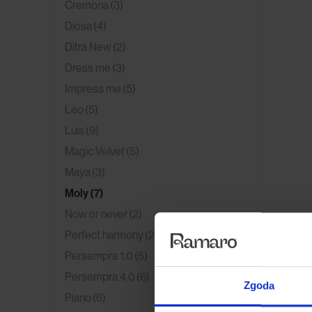
Cremona
(3)
Diosa
(4)
Ditra New
(2)
Dress me
(3)
Impress me
(5)
Leo
(5)
Luis
(9)
Magic Velvet
(5)
Maya
(3)
Moly
(7)
Now or never
(2)
Perfect harmony
(2)
Persempra 1.0
(5)
Persempra 4.0
(6)
Zgoda
Piano
(6)