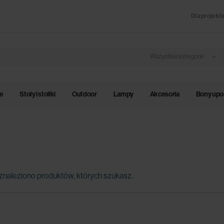
Dla projekt
Wszystkie kategorie
le
Stoły i stoliki
Outdoor
Lampy
Akcesoria
Bony up
znaleziono produktów, których szukasz.