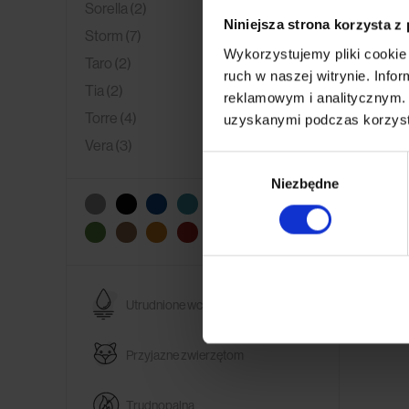
Sorella
(2)
Niniejsza strona korzysta z
Storm
(7)
Wykorzystujemy pliki cookie 
Taro
(2)
ruch w naszej witrynie. Inf
Tia
(2)
reklamowym i analitycznym. 
Torre
(4)
uzyskanymi podczas korzysta
Vera
(3)
Wybór
Niezbędne
zgody
Utrudnione wchłanianie
Przyjazne zwierzętom
Trudnopalna