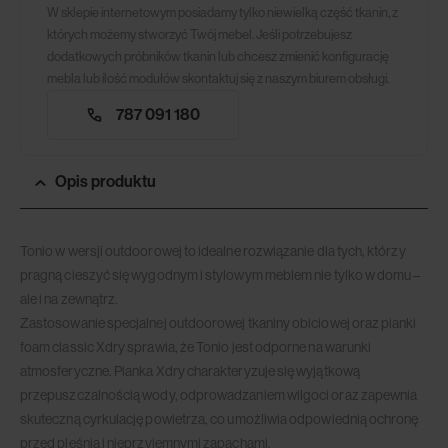
W sklepie internetowym posiadamy tylko niewielką część tkanin, z
których możemy stworzyć Twój mebel. Jeśli potrzebujesz
dodatkowych próbników tkanin lub chcesz zmienić konfigurację
mebla lub ilość modułów skontaktuj się z naszym biurem obsługi.
787 091 180
Opis produktu
Tonio w wersji outdoorowej to idealne rozwiązanie dla tych, którzy
pragną cieszyć się wygodnym i stylowym meblem nie tylko w domu –
ale i na zewnątrz.
Zastosowanie specjalnej outdoorowej tkaniny obiciowej oraz pianki
foam classic Xdry sprawia, że Tonio jest odporne na warunki
atmosferyczne. Pianka Xdry charakteryzuje się wyjątkową
przepuszczalnością wody, odprowadzaniem wilgoci oraz zapewnia
skuteczną cyrkulację powietrza, co umożliwia odpowiednią ochronę
przed pleśnią i nieprzyjemnymi zapachami.