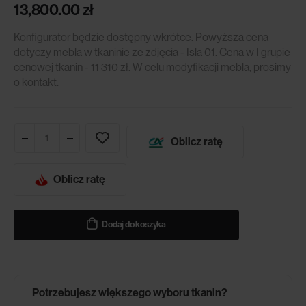
13,800.00
zł
Konfigurator będzie dostępny wkrótce. Powyższa cena
dotyczy mebla w tkaninie ze zdjęcia - Isla 01. Cena w I grupie
cenowej tkanin - 11 310 zł. W celu modyfikacji mebla, prosimy
o kontakt.
Oblicz ratę
Oblicz ratę
Dodaj do koszyka
Potrzebujesz większego wyboru tkanin?