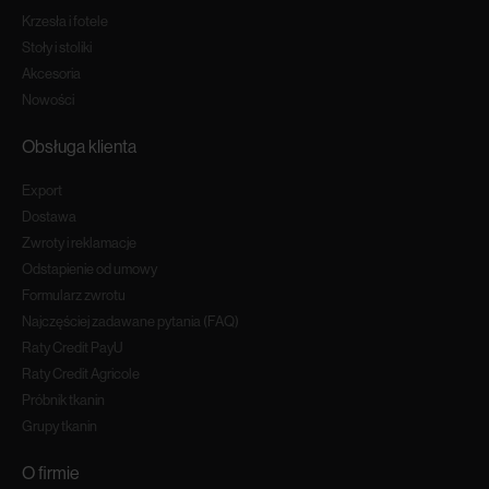
Krzesła i fotele
Stoły i stoliki
Akcesoria
Nowości
Obsługa klienta
Export
Dostawa
Zwroty i reklamacje
Odstapienie od umowy
Formularz zwrotu
Najczęściej zadawane pytania (FAQ)
Raty Credit PayU
Raty Credit Agricole
Próbnik tkanin
Grupy tkanin
O firmie