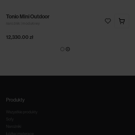
Tonio Mini Outdoor
narożnik | modułowy
12,330.00
zł
Produkty
Wszystkie produkty
Sofy
Narożniki
Łóżka i materace