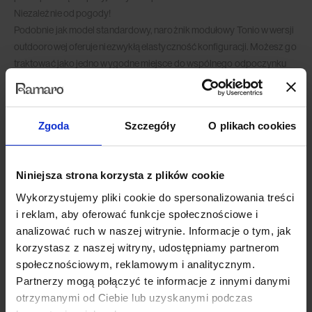
Niezależnie od pogody!
Podobnie jak model standardowy, narożnik modułowy Tonio w wersji
outdoorowej oferuje niezwykłą elastyczność konfiguracji. Możesz go
traktować jako jedno wygodne miejsce do wspólnego odpoczynku
lub podzielić na kilka foteli i puf, tworząc przytulne zakątki dla siebie i
swoich gości.
Wytrzymały, wodoodporny stelaż ukryty w jego sercu jest gwarancją
Zgoda
Szczegóły
O plikach cookies
stabilności i trwałości na lata – a wygodne oparcia – komfortu i
wygody użytkowania. Dzięki minimalistycznemu designowi Tonio w
wersji outdoorowej jest nie tylko praktyczny, ale także lekki wizualnie i
Niniejsza strona korzysta z plików cookie
przyciągający wzrok.
Wykorzystujemy pliki cookie do spersonalizowania treści
i reklam, aby oferować funkcje społecznościowe i
analizować ruch w naszej witrynie. Informacje o tym, jak
korzystasz z naszej witryny, udostępniamy partnerom
społecznościowym, reklamowym i analitycznym.
Partnerzy mogą połączyć te informacje z innymi danymi
otrzymanymi od Ciebie lub uzyskanymi podczas