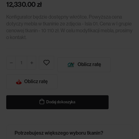
12,330.00
zł
Konfigurator będzie dostępny wkrótce. Powyższa cena
dotyczy mebla w tkaninie ze zdjęcia - Isla 01. Cena w I grupie
cenowej tkanin - 10 110 zł. W celu modyfikacji mebla, prosimy
o kontakt.
Oblicz ratę
Oblicz ratę
Dodaj do koszyka
Potrzebujesz większego wyboru tkanin?