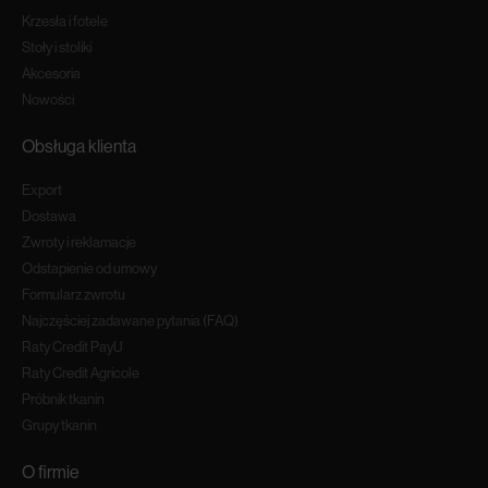
Krzesła i fotele
Stoły i stoliki
Akcesoria
Nowości
Obsługa klienta
Export
Dostawa
Zwroty i reklamacje
Odstapienie od umowy
Formularz zwrotu
Najczęściej zadawane pytania (FAQ)
Raty Credit PayU
Raty Credit Agricole
Próbnik tkanin
Grupy tkanin
O firmie