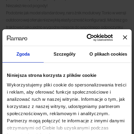
Niezależnie od pogody!
Podobnie jak model standardowy, narożnik modułowy Tonio w wersji
outdoorowej oferuje niezwykłą elastyczność konfiguracji. Możesz go
traktować jako jedno wygodne miejsce do wspólnego odpoczynku
lub podzielić na kilka foteli i puf, tworząc przytulne zakątki dla siebie i
swoich gości.
Wytrzymały, wodoodporny stelaż ukryty w jego sercu jest gwarancją
Zgoda
Szczegóły
O plikach cookies
stabilności i trwałości na lata – a wygodne oparcia – komfortu i
wygody użytkowania. Dzięki minimalistycznemu designowi Tonio w
wersji outdoorowej jest nie tylko praktyczny, ale także lekki wizualnie i
Niniejsza strona korzysta z plików cookie
przyciągający wzrok.
Wykorzystujemy pliki cookie do spersonalizowania treści
i reklam, aby oferować funkcje społecznościowe i
analizować ruch w naszej witrynie. Informacje o tym, jak
korzystasz z naszej witryny, udostępniamy partnerom
społecznościowym, reklamowym i analitycznym.
Partnerzy mogą połączyć te informacje z innymi danymi
otrzymanymi od Ciebie lub uzyskanymi podczas