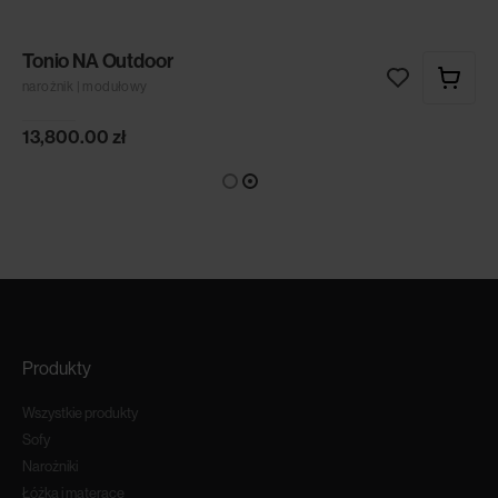
Tonio NA Outdoor
narożnik | modułowy
13,800.00
zł
Produkty
Wszystkie produkty
Sofy
Narożniki
Łóżka i materace