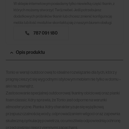
W sklepie internetowym posiadamy tylko niewielką część tkanin, z
których możemy stworzyć Twój mebel. Jeśli potrzebujesz
dodatkowych próbników tkanin lub chcesz zmienić konfigurację
mebla lub ilość modułów skontaktuj się z naszym biurem obsługi.
787 091 180
Opis produktu
Tonio w wersji outdoorowej to idealne rozwiązanie dla tych, którzy
pragną cieszyć się wygodnym i stylowym meblem nie tylko w domu –
ale i na zewnątrz.
Zastosowanie specjalnej outdoorowej tkaniny obiciowej oraz pianki
foam classic Xdry sprawia, że Tonio jest odporne na warunki
atmosferyczne. Pianka Xdry charakteryzuje się wyjątkową
przepuszczalnością wody, odprowadzaniem wilgoci oraz zapewnia
skuteczną cyrkulację powietrza, co umożliwia odpowiednią ochronę
przed pleśnią i nieprzyjemnymi zapachami.