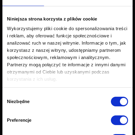
Narożniki
Łóżka i materace
Krzesła i fotele
Niniejsza strona korzysta z plików cookie
Stoły i stoliki
Wykorzystujemy pliki cookie do spersonalizowania treści
Akcesoria
i reklam, aby oferować funkcje społecznościowe i
Nowości
analizować ruch w naszej witrynie. Informacje o tym, jak
korzystasz z naszej witryny, udostępniamy partnerom
Obsługa klienta
społecznościowym, reklamowym i analitycznym.
Partnerzy mogą połączyć te informacje z innymi danymi
Export
otrzymanymi od Ciebie lub uzyskanymi podczas
Dostawa
korzystania z ich usług.
Zwroty i reklamacje
Odstapienie od umowy
Formularz zwrotu
Wybór
Najczęściej zadawane pytania (FAQ)
Niezbędne
zgody
Raty Credit PayU
Raty Credit Agricole
Preferencje
Próbnik tkanin
Grupy tkanin