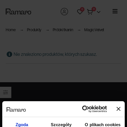
0
0
Home
Produkty
Próbki tkanin
Magic Velvet
Nie znaleziono produktów, których szukasz.
Produkty
Wszystkie produkty
Sofy
Zgoda
Szczegóły
O plikach cookies