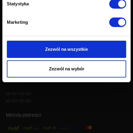
Statystyka
O firmie
O nas
Marketing
Kariera
Blog
Nasze showroomy
Kontakt
Zezwól na wszystkie
Godziny otwarcia
Zezwól na wybór
Pon.-Pt. 9:00 – 18:00
Sob. 10:00 – 16:00
tel:
787 091 180
tel:
787 091 182
Metody płatności