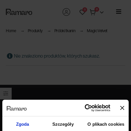
0
0
Home
Produkty
Próbki tkanin
Magic Velvet
Nie znaleziono produktów, których szukasz.
Produkty
Wszystkie produkty
Zgoda
Szczegóły
O plikach cookies
Sofy