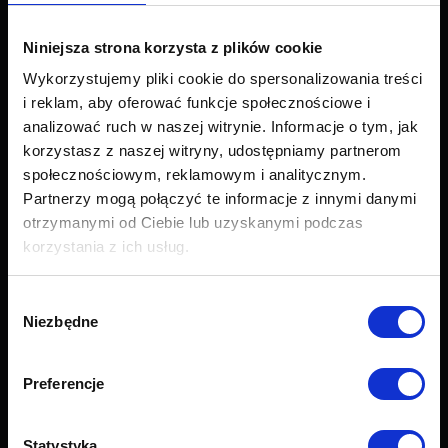
Narożniki
Łóżka i materace
Niniejsza strona korzysta z plików cookie
Krzesła i fotele
Wykorzystujemy pliki cookie do spersonalizowania treści
Stoły i stoliki
i reklam, aby oferować funkcje społecznościowe i
Akcesoria
analizować ruch w naszej witrynie. Informacje o tym, jak
Nowości
korzystasz z naszej witryny, udostępniamy partnerom
Obsługa klienta
społecznościowym, reklamowym i analitycznym.
Partnerzy mogą połączyć te informacje z innymi danymi
Export
otrzymanymi od Ciebie lub uzyskanymi podczas
Dostawa
korzystania z ich usług.
Zwroty i reklamacje
Odstapienie od umowy
Wybór
Formularz zwrotu
Niezbędne
zgody
Najczęściej zadawane pytania (FAQ)
Raty Credit PayU
Raty Credit Agricole
Preferencje
Próbnik tkanin
Grupy tkanin
Statystyka