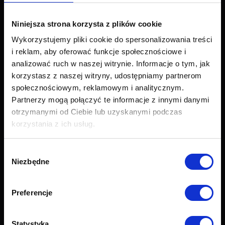
Narożniki
Łóżka i materace
Niniejsza strona korzysta z plików cookie
Krzesła i fotele
Wykorzystujemy pliki cookie do spersonalizowania treści
Stoły i stoliki
i reklam, aby oferować funkcje społecznościowe i
Akcesoria
analizować ruch w naszej witrynie. Informacje o tym, jak
Nowości
korzystasz z naszej witryny, udostępniamy partnerom
Obsługa klienta
społecznościowym, reklamowym i analitycznym.
Partnerzy mogą połączyć te informacje z innymi danymi
Export
otrzymanymi od Ciebie lub uzyskanymi podczas
Dostawa
korzystania z ich usług.
Zwroty i reklamacje
Odstapienie od umowy
Wybór
Formularz zwrotu
Niezbędne
zgody
Najczęściej zadawane pytania (FAQ)
Raty Credit PayU
Raty Credit Agricole
Preferencje
Próbnik tkanin
Grupy tkanin
Statystyka