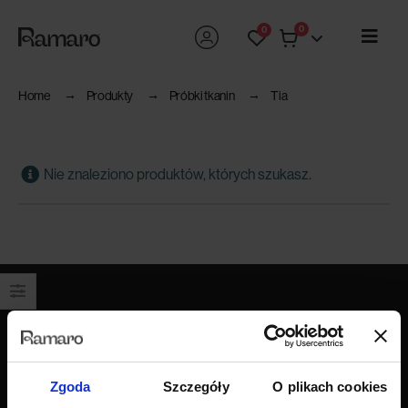
0
0
Home
Produkty
Próbki tkanin
Tia
Nie znaleziono produktów, których szukasz.
Produkty
Wszystkie produkty
Zgoda
Szczegóły
O plikach cookies
Sofy