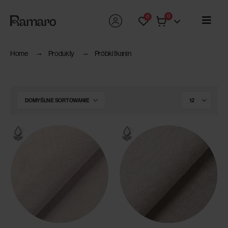
0
0
Home
Produkty
Próbki tkanin