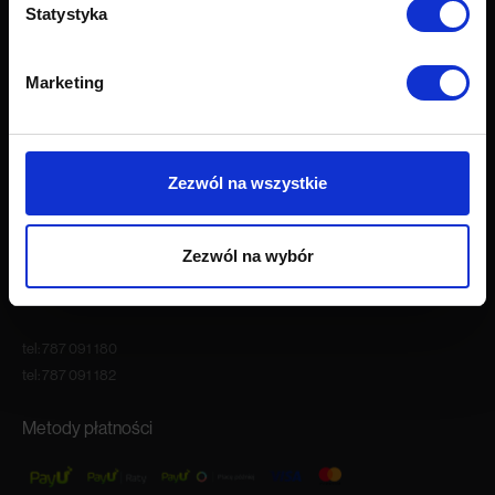
Statystyka
O firmie
O nas
Marketing
Kariera
Blog
Nasze showroomy
Kontakt
Zezwól na wszystkie
Godziny otwarcia
Zezwól na wybór
Pon.-Pt. 9:00 – 18:00
Sob. 10:00 – 16:00
tel:
787 091 180
tel:
787 091 182
Metody płatności