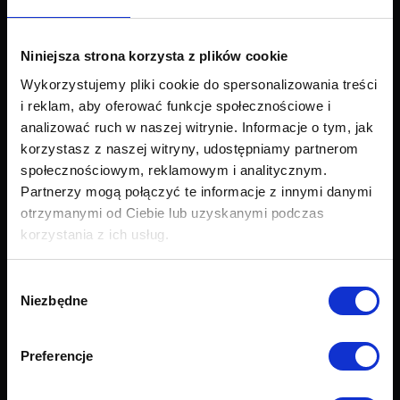
Narożniki
Łóżka i materace
Krzesła i fotele
Niniejsza strona korzysta z plików cookie
Stoły i stoliki
Wykorzystujemy pliki cookie do spersonalizowania treści
Akcesoria
i reklam, aby oferować funkcje społecznościowe i
Nowości
analizować ruch w naszej witrynie. Informacje o tym, jak
korzystasz z naszej witryny, udostępniamy partnerom
Obsługa klienta
społecznościowym, reklamowym i analitycznym.
Partnerzy mogą połączyć te informacje z innymi danymi
Export
otrzymanymi od Ciebie lub uzyskanymi podczas
Dostawa
korzystania z ich usług.
Zwroty i reklamacje
Odstapienie od umowy
Formularz zwrotu
Wybór
Najczęściej zadawane pytania (FAQ)
Niezbędne
zgody
Raty Credit PayU
Raty Credit Agricole
Preferencje
Próbnik tkanin
Grupy tkanin