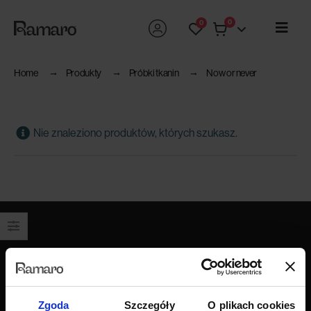
0
0
Home
Produkty
Próbki tkanin
Now or never
Nie znaleziono produktów, których szukasz.
Produkty
Wszystkie produkty
Sofy
Zgoda
Szczegóły
O plikach cookies