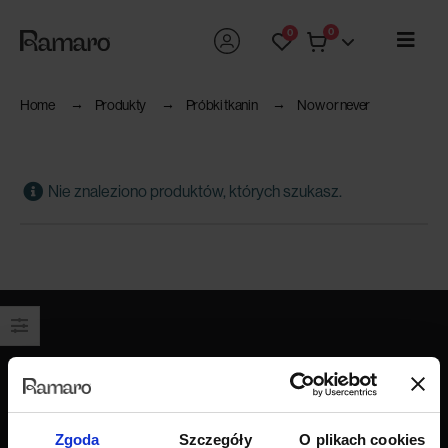
0
0
Home
Produkty
Próbki tkanin
Now or never
Nie znaleziono produktów, których szukasz.
Produkty
Wszystkie produkty
Sofy
Zgoda
Szczegóły
O plikach cookies