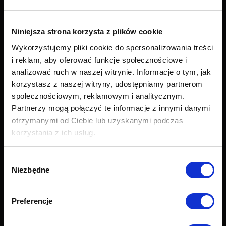
Narożniki
Łóżka i materace
Krzesła i fotele
Niniejsza strona korzysta z plików cookie
Stoły i stoliki
Wykorzystujemy pliki cookie do spersonalizowania treści
Akcesoria
i reklam, aby oferować funkcje społecznościowe i
Nowości
analizować ruch w naszej witrynie. Informacje o tym, jak
korzystasz z naszej witryny, udostępniamy partnerom
Obsługa klienta
społecznościowym, reklamowym i analitycznym.
Partnerzy mogą połączyć te informacje z innymi danymi
Export
otrzymanymi od Ciebie lub uzyskanymi podczas
Dostawa
korzystania z ich usług.
Zwroty i reklamacje
Odstapienie od umowy
Formularz zwrotu
Wybór
Najczęściej zadawane pytania (FAQ)
Niezbędne
zgody
Raty Credit PayU
Raty Credit Agricole
Preferencje
Próbnik tkanin
Grupy tkanin