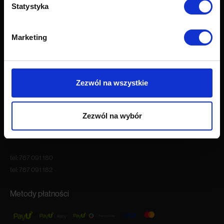
Statystyka
O firmie
O nas
Marketing
Kariera
Blog
Nasze showroomy
Kontakt
Zezwól na wszystkie
Godziny otwarcia
Zezwól na wybór
Pon.-Pt. 9:00 – 18:00
Sob. 10:00 – 16:00
tel:
787 091 180
tel:
787 091 182
Metody płatności