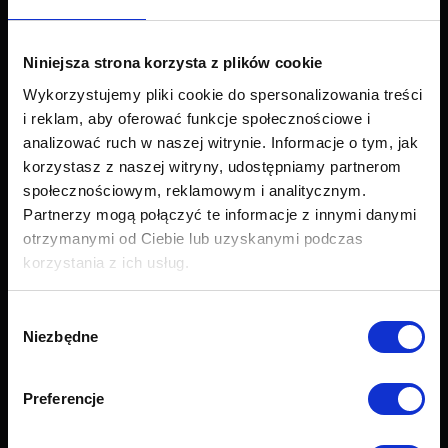
Narożniki
Łóżka i materace
Krzesła i fotele
Niniejsza strona korzysta z plików cookie
Stoły i stoliki
Wykorzystujemy pliki cookie do spersonalizowania treści
Akcesoria
i reklam, aby oferować funkcje społecznościowe i
Nowości
analizować ruch w naszej witrynie. Informacje o tym, jak
korzystasz z naszej witryny, udostępniamy partnerom
Obsługa klienta
społecznościowym, reklamowym i analitycznym.
Partnerzy mogą połączyć te informacje z innymi danymi
Export
otrzymanymi od Ciebie lub uzyskanymi podczas
Dostawa
korzystania z ich usług.
Zwroty i reklamacje
Odstapienie od umowy
Formularz zwrotu
Wybór
Najczęściej zadawane pytania (FAQ)
Niezbędne
zgody
Raty Credit PayU
Raty Credit Agricole
Preferencje
Próbnik tkanin
Grupy tkanin