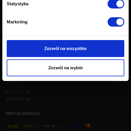
Statystyka
O firmie
O nas
Marketing
Kariera
Blog
Nasze showroomy
Kontakt
Zezwól na wszystkie
Godziny otwarcia
Zezwól na wybór
Pon.-Pt. 9:00 – 18:00
Sob. 10:00 – 16:00
tel:
787 091 180
tel:
787 091 182
Metody płatności