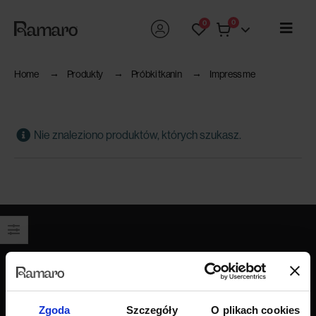
0
0
Home
Produkty
Próbki tkanin
Impress me
Nie znaleziono produktów, których szukasz.
Produkty
Wszystkie produkty
Sofy
Zgoda
Szczegóły
O plikach cookies