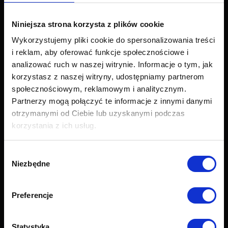
Narożniki
Łóżka i materace
Niniejsza strona korzysta z plików cookie
Krzesła i fotele
Wykorzystujemy pliki cookie do spersonalizowania treści
Stoły i stoliki
i reklam, aby oferować funkcje społecznościowe i
Akcesoria
analizować ruch w naszej witrynie. Informacje o tym, jak
Nowości
korzystasz z naszej witryny, udostępniamy partnerom
Obsługa klienta
społecznościowym, reklamowym i analitycznym.
Partnerzy mogą połączyć te informacje z innymi danymi
Export
otrzymanymi od Ciebie lub uzyskanymi podczas
Dostawa
korzystania z ich usług.
Zwroty i reklamacje
Odstapienie od umowy
Wybór
Formularz zwrotu
Niezbędne
zgody
Najczęściej zadawane pytania (FAQ)
Raty Credit PayU
Raty Credit Agricole
Preferencje
Próbnik tkanin
Grupy tkanin
Statystyka