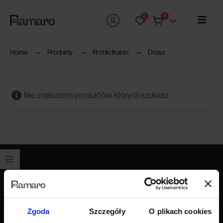
0
0
Home
Produkty
Próbki tkanin
Diosa
Nie znaleziono produktów, których szukasz.
Produkty
Wszystkie produkty
Zgoda
Szczegóły
O plikach cookies
Sofy